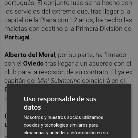
portugués. El conjunto luso se ha hecho con
los servicios del extremo que, tras llegar a la
capital de la Plana con 12 años, ha hecho las
maletas con destino a la Primera División de
Portugal
.
Alberto del Moral
, por su parte, ha firmado
con el
Oviedo
tras llegar a un acuerdo con el
club para la rescisión de su contrato. El ya ex
capitán del
Mini Submarino
coincidirá en el
Carlos Tartiere
con un entrenador con un
pasado muy amarillo:
Javier Calleja
.
Uso responsable de sus
datos
Carlos Romero y Jorge Pascual,
Nosotros y nuestros socios utilizamos
cedidos
cookies y tecnologías similares para
almacenar y acceder a información en su