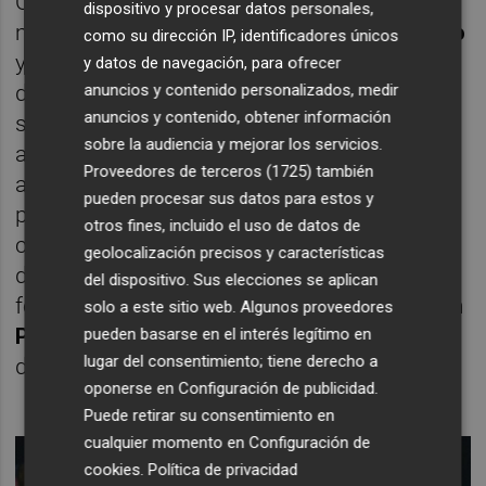
Otros sobre los que el Villarreal sí quiere
dispositivo y procesar datos personales,
mantener el control total son
Carlos Romero
como su dirección IP, identificadores únicos
y
Jorge Pascual
. El primero, tras la marcha
y datos de navegación, para ofrecer
de
Alberto Moreno
y la más que probable
anuncios y contenido personalizados, medir
anuncios y contenido, obtener información
salida de
Mojica
rumbo al
Mallorca
,
sobre la audiencia y mejorar los servicios.
apuntaba al primer equipo. Sin embargo, la
Proveedores de terceros (1725)
también
aparición en escena del
Espanyol
ha
pueden procesar sus datos para estos y
provocado que todas las partes vean
otros fines, incluido el uso de datos de
conveniente que el lateral se marche cedido
geolocalización precisos y características
durante una temporada a
Cornellà
y, de esta
del dispositivo. Sus elecciones se aplican
forma, sume un buen puñado de minutos en
solo a este sitio web. Algunos proveedores
Primera División
antes de ponerse
pueden basarse en el interés legítimo en
lugar del consentimiento; tiene derecho a
definitivamente a las órdenes de
Marcelino
.
oponerse en
Configuración de publicidad
.
Puede retirar su consentimiento en
cualquier momento en
Configuración de
cookies
.
Política de privacidad