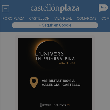
FORO PLAZA
CASTELLÓN
VILA-REAL
COMARCAS
COM
+ Seguir en Google