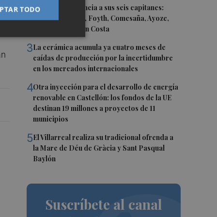
2
El Villarreal anuncia a sus seis capitanes:
PTAR TODO
Gerard Moreno, Foyth, Comesaña, Ayoze,
Cardona y Logan Costa
3
La cerámica acumula ya cuatro meses de
an
caídas de producción por la incertidumbre
en los mercados internacionales
4
Otra inyección para el desarrollo de energía
renovable en Castellón: los fondos de la UE
destinan 19 millones a proyectos de 11
municipios
5
El Villarreal realiza su tradicional ofrenda a
la Mare de Déu de Gràcia y Sant Pasqual
Baylón
Suscríbete al canal