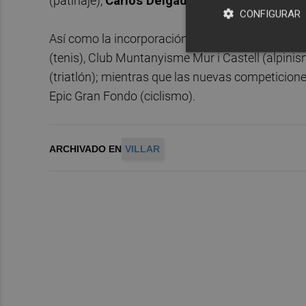
(patinaje),
Carlos Delgado
(patinaje) y
Naira V
CONFIGURAR
Así como la incorporación de los clubes Cocemfe
(tenis), Club Muntanyisme Mur i Castell (alpinismo
(triatlón); mientras que las nuevas competicione
Epic Gran Fondo (ciclismo).
ARCHIVADO EN
VILLAR