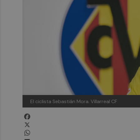
El ciclista Sebastián Mora. Villarreal CF
Facebook
X
WhatsApp
Email