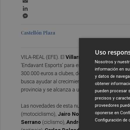
LinkedIn
Messenger
Castellón Plaza
Uso respons
VILA-REAL (EFE). El
Villarreal CF
ha dado a con
Nosotros y nuestr
'Endavant Esports' para esta temporada 2024/25
información en su 
300.000 euros a clubes, deportistas y competici
y datos de navega
busca ayudar al crecimiento del deporte provinci
obtener informació
provincia y se alcanza a un total de 8.650 deport
pueden procesar su
precisos y caracte
Las novedades de esta nueva edición son la inc
proveedores pueden
oponerse en
Confi
(motociclismo),
Jairo Noriega
(boxeo),
Jorge 
Configuración de 
Serrano
(ciclismo),
Andrea Grañana
(ciclismo 