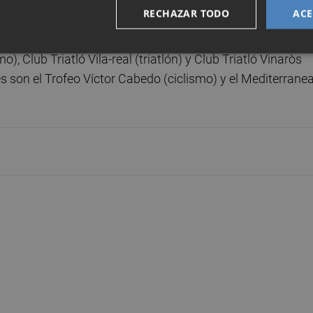
argas
(patinaje).
RECHAZAR TODO
ACE
 Alt Maestrat (deporte adaptado), Club de Tenis Burriana
), Club Triatló Vila-real (triatlón) y Club Triatló Vinaròs
s son el Trofeo Víctor Cabedo (ciclismo) y el Mediterrane