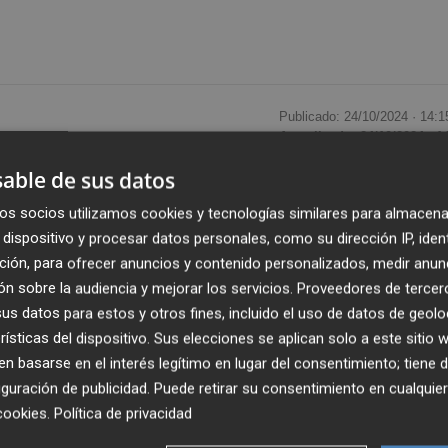
Publicado: 24/10/2024 ·
14:1
Actualizado: 24/10/2024 · 1
able de sus datos
ocer la nueva campaña de mecenazgo deportivo de
os socios utilizamos cookies y tecnologías similares para almacena
, en la que el club patrocinará con un presupuesto de
dispositivo y procesar datos personales, como su dirección IP, iden
ones de la provincia de Castellón. Con este programa se
ción, para ofrecer anuncios y contenido personalizados, medir anun
al y se da apoyo a 30 clubes, siete competiciones de la
n sobre la audiencia y mejorar los servicios.
Proveedores de tercer
istas provinciales.
s datos para estos y otros fines, incluido el uso de datos de geolo
rísticas del dispositivo. Sus elecciones se aplican solo a este sitio
orporación de los deportistas
Sergio García Dols
 basarse en el interés legítimo en lugar del consentimiento; tiene 
guración de publicidad
. Puede retirar su consentimiento en cualqu
Dávila
(atletismo),
Marcos Bautista
(atletismo),
Sergio
cookies
.
Política de privacidad
en pista),
Candela Lucendo
(pádel),
Claudia Batalla