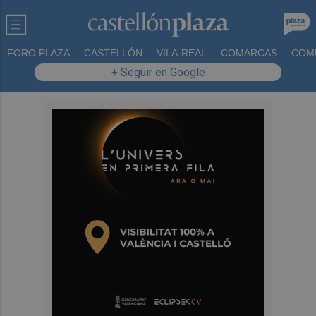
FORO PLAZA
CASTELLÓN
VILA-REAL
COMARCAS
COM
+ Seguir en Google