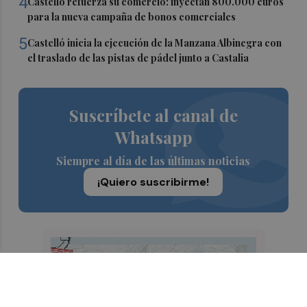
4
Castelló refuerza su comercio: inyectan 800.000 euros
para la nueva campaña de bonos comerciales
5
Castelló inicia la ejecución de la Manzana Albinegra con
el traslado de las pistas de pádel junto a Castalia
Suscríbete al canal de
Whatsapp
Siempre al día de las últimas noticias
¡Quiero suscribirme!