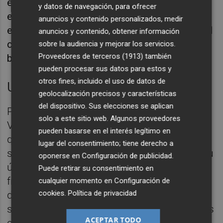
elástica amarilla. En el descanso del
y datos de navegación, para ofrecer
encuentro su presidente,
Javi Pérez
, le hará
anuncios y contenido personalizados, medir
entrega de una placa conmemorativa sobre el
anuncios y contenido, obtener información
césped de La Cerámica y su afición podrá
sobre la audiencia y mejorar los servicios.
Proveedores de terceros (1913)
también
brindarle la ovación que merece.
pueden procesar sus datos para estos y
otros fines, incluido el uso de datos de
Un Sevilla con dudas
geolocalización precisos y características
del dispositivo. Sus elecciones se aplican
Por su parte, el Sevilla viaja a la Comunitat
solo a este sitio web. Algunos proveedores
Valenciana con la obligación de ganar, si
pueden basarse en el interés legítimo en
quiere mantenerse en la lucha por el
lugar del consentimiento; tiene derecho a
segundo puesto. Lo hace tras empatar en su
oponerse en
Configuración de publicidad
.
último encuentro en el Sánchez Pizjuán
Puede retirar su consentimiento en
frente al Cádiz y con unas sensaciones no
cualquier momento en
Configuración de
cookies
.
Política de privacidad
del todo positivas desde hace varias
semanas, tanto por los resultados obtenidos
ACEPTAR TODO
como por el juego del equipo.