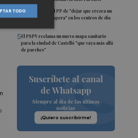
es
4
PTAR TODO
El PSPV acusa al PP de "dejar que crezca un
31 % la lista de espera" en los centros de día
de Castellón
5
El PSPV reclama un nuevo mapa sanitario
para la ciudad de Castelló "que vaya más allá
de parches"
Suscríbete al canal
de Whatsapp
on
Siempre al día de las últimas
noticias
s
¡Quiero suscribirme!