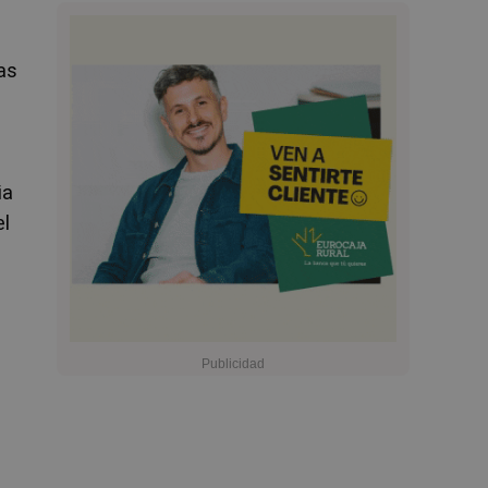
as
l
ia
el