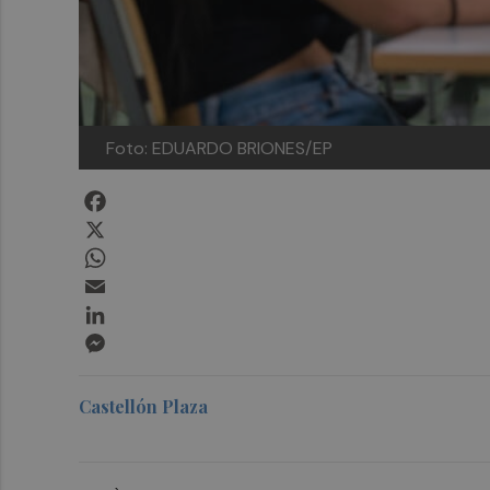
Foto: EDUARDO BRIONES/EP
Facebook
X
WhatsApp
Email
LinkedIn
Messenger
Castellón Plaza