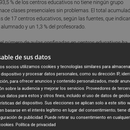
 93,5 % de los centros educativos no tiene ningún grupo
hace clases presenciales sin problemas. El total acumula
s de 17 centros educativos, según las fuentes, que indica
l alumnado y un 1,3 % del profesorado.
 el número de aulas confinadas en centros educativos ha
e febrero respecto a la anterior, y actualmente hay 171
able de sus datos
49 grupos y 244 centros de la semana anterior.
os socios utilizamos cookies y tecnologías similares para almacena
dispositivo y procesar datos personales, como su dirección IP, iden
 de Educación, estos datos suponen que el 95,1 % de l
ción, para ofrecer anuncios y contenido personalizados, medir anun
semana con todas sus aulas en funcionamiento.
Además
n sobre la audiencia y mejorar los servicios.
Proveedores de tercer
 de los grupos ha seguido las clases presenciales sin que
s datos para estos y otros fines, incluido el uso de datos de geolo
rísticas del dispositivo. Sus elecciones se aplican solo a este sitio
 basarse en el interés legítimo en lugar del consentimiento; tiene 
el confinamiento de 59 grupos de 34 centros
guración de publicidad
. Puede retirar su consentimiento en cualqu
de 182 centros educativos y permanecen confinados, 
cookies
.
Política de privacidad