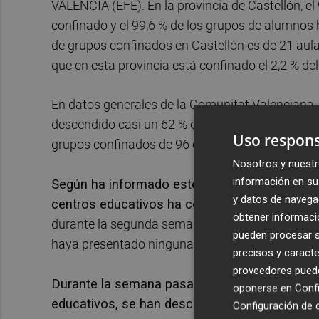
VALÈNCIA (EFE). En la provincia de Castellón, el
confinado y el 99,6 % de los grupos de alumnos 
de grupos confinados en Castellón es de 21 aula
que en esta provincia está confinado el 2,2 % de
En datos generales de la Comunitat Valenciana,
descendido casi un 62 % en la segunda semana d
Uso respons
grupos confinados de 96 centros, frente a los 4
Nosotros y nuestr
información en su 
Según ha informado este lunes la Conselleria
y datos de navega
centros educativos ha concluido la pasada 
obtener informació
durante la segunda semana de febrero, el 99,6 %
pueden procesar su
haya presentado ninguna incidencia.
precisos y caracte
proveedores pueden
Durante la semana pasada se ha determinado 
oponerse en
Confi
educativos, se han desconfinado 337 grupos 
Configuración de 