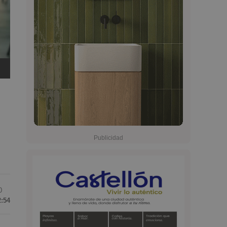
0
2:54