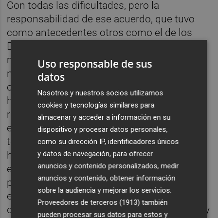
Con todas las dificultades, pero la
responsabilidad de ese acuerdo, que tuvo
como antecedentes otros como el de los
ERTE, ha provocado que este país crezca
más y sobre todo que se viva mejor en el. Y
Uso responsable de sus
no deben ser un oasis en un desierto de
datos
compromisos políticos. Si en ese momento
Nosotros y nuestros socios utilizamos
hubo que sentarse a acordar para remontar
cookies y tecnologías similares para
rápidamente el desempleo de la covid y que
almacenar y acceder a información en su
empezáramos a romper la maldición de la
dispositivo y procesar datos personales,
temporalidad del empleo español que nos
como su dirección IP, identificadores únicos
hace más vulnerables a cualquier temblor
y datos de navegación, para ofrecer
anuncios y contenido personalizados, medir
económico hoy hay que hacerlo para
anuncios y contenido, obtener información
proteger el poder adquisitivo de los
sobre la audiencia y mejorar los servicios.
españoles y las españolas. Porque es cierto
Proveedores de terceros (1913)
también
que entre quienes no tenían un empleo y hoy
pueden procesar sus datos para estos y