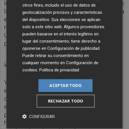
lo tienen hoy es innegable que han mejorado
otros fines, incluido el uso de datos de
las perspectivas o que hay alguna razón para
geolocalización precisos y características
el optimismo cuando somos el país donde
del dispositivo. Sus elecciones se aplican
menos están creciendo los precios de la
solo a este sitio web. Algunos proveedores
pueden basarse en el interés legítimo en
Unión Europea, en todas las casas de este
lugar del consentimiento; tiene derecho a
país el mismo sueldo hoy es menos dinero.
oponerse en
Configuración de publicidad
.
Puede retirar su consentimiento en
cualquier momento en
Configuración de
cookies
.
Política de privacidad
Y en ambas partes de la mesa hoy deben
ACEPTAR TODO
existir de nuevo héroes de la retirada. Creo
que lo han entendido ya los sindicatos que,
RECHAZAR TODO
en el espacio del empleo público, ya han
pactado que los incrementos de sueldo se
CONFIGURAR
hagan de forma progresiva. Conscientes de