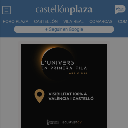
FORO PLAZA
CASTELLÓN
VILA-REAL
COMARCAS
COM
+ Seguir en Google