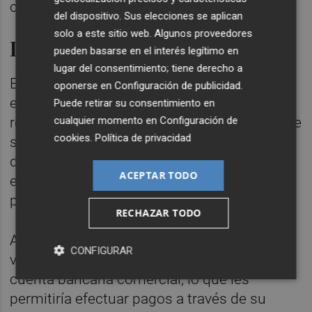
comunicaciones electrónicas.
del dispositivo. Sus elecciones se aplican
solo a este sitio web. Algunos proveedores
Límites de tenencia
pueden basarse en el interés legítimo en
lugar del consentimiento; tiene derecho a
El BCE establecerá límites de tenencias de
oponerse en
Configuración de publicidad
.
euros digitales y su posesión no estará
Puede retirar su consentimiento en
cualquier momento en
Configuración de
remunerada con el objetivo de garantizar que
cookies
.
Política de privacidad
se pueda utilizar ampliamente como medio
de pago al tiempo que se preserva la
ACEPTAR TODO
estabilidad financiera y la transmisión de la
política monetaria.
RECHAZAR TODO
Además, los usuarios tendrían la opción de
CONFIGURAR
vincular su monedero digital en euros a una
cuenta bancaria comercial, lo que les
permitiría efectuar pagos a través de su