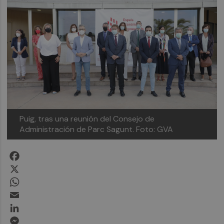
Puig, tras una reunión del Consejo de
Administración de Parc Sagunt. Foto: GVA
Facebook
X
WhatsApp
Email
LinkedIn
Messenger