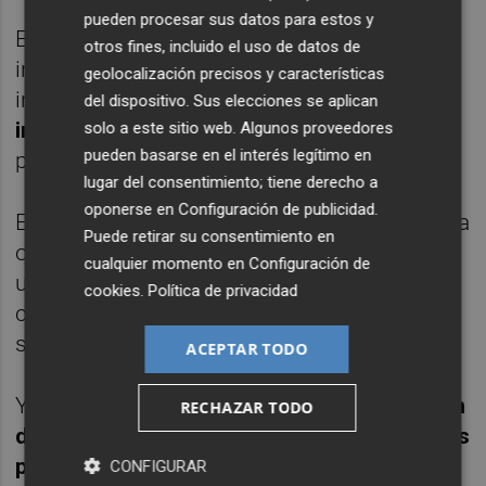
pueden procesar sus datos para estos y
En primer lugar, que las actividades
otros fines, incluido el uso de datos de
industriales objeto de implantación "estén
geolocalización precisos y características
incluidas dentro de un programa de
del dispositivo. Sus elecciones se aplican
inversión estratégica sostenible
aprobado
solo a este sitio web. Algunos proveedores
pueden basarse en el interés legítimo en
por el Consell".
lugar del consentimiento; tiene derecho a
oponerse en
Configuración de publicidad
.
En segundo, que el suelo público objeto de la
Puede retirar su consentimiento en
operación cuente "con una clasificación
cualquier momento en
Configuración de
urbanística compatible con el uso del suelo
cookies
.
Política de privacidad
correspondiente a la actividad industrial que
se pretende implantar".
ACEPTAR TODO
Y, por último,
que
el precio de la transmisión
RECHAZAR TODO
del dominio de los bienes integrantes de los
patrimonios públicos del suelo no sea
CONFIGURAR