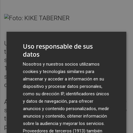
Una modificación que, de esta manera, y a
Uso responsable de sus
través del citado "carácter excepcional",
datos
sorteaba otros apartados del citado artículo
Nosotros y nuestros socios utilizamos
105 que exponían la opción de concurso o
cookies y tecnologías similares para
subasta como fórmula para la transmisión
almacenar y acceder a información en su
de patrimonio público.
dispositivo y procesar datos personales,
como su dirección IP, identificadores únicos
Ahora bien, en la mencionada enmienda 249
y datos de navegación, para ofrecer
anuncios y contenido personalizados, medir
se puntualizaba que para esta posibilidad de
anuncios y contenido, obtener información
transmisión directa debían cumplirse en
sobre la audiencia y mejorar los servicios.
particular
tres condiciones
.
Proveedores de terceros (1913)
también