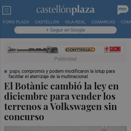
FORO PLAZA
CASTELLÓN
VILA-REAL
COMARCAS
COM
+ Seguir en Google
pspv, compromís y podem modificaron la lotup para
facilitar el aterrizaje de la multinacional
El Botànic cambió la ley en
diciembre para vender los
terrenos a Volkswagen sin
concurso