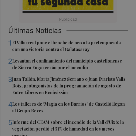
Últimas Noticias
1
El Villarreal pone el broche de oro a la pretemporada
con una victoria contra el Galatasaray
2
Levantan el confinamiento del municipio castellonense
de Sierra Engarcerán por el incendio
3
Juan Tallón, Marta Jiménez Serrano o Juan Evaristo Valls
Boix, protagonistas de la programación de agosto de
Entre Libros en Benicàssim
4
Los talleres de ‘Magia en los Barrios’ de Castelló llegan
al Grupo Reyes
5
Informe del CEAM sobre el incendio de la Vall d'Uixó: la
vegetación perdió el 51% de humedad en los meses
previos