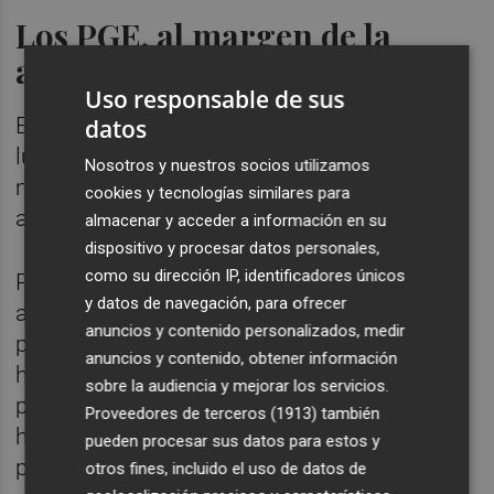
Los PGE, al margen de la
amnistía
Uso responsable de sus
El ministro de Economía ha asegurado este
datos
lunes que el Gobierno está trabajando "de
Nosotros y nuestros socios utilizamos
manera muy intensa" para aprobar "cuanto
cookies y tecnologías similares para
antes" los Presupuestos de 2024.
almacenar y acceder a información en su
dispositivo y procesar datos personales,
como su dirección IP, identificadores únicos
Preguntado por si la negociación de la
y datos de navegación, para ofrecer
amnistía con Junts está condicionando la
anuncios y contenido personalizados, medir
presentación de los Presupuestos, Cuerpo
anuncios y contenido, obtener información
ha defendido que el proceso de las cuentas
sobre la audiencia y mejorar los servicios.
públicas "tiene vida propia" porque son la
Proveedores de terceros (1913)
también
herramienta principal para llevar a cabo las
pueden procesar sus datos para estos y
políticas económicas.
otros fines, incluido el uso de datos de