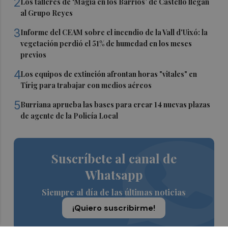
2
Los talleres de ‘Magia en los Barrios’ de Castelló llegan
al Grupo Reyes
3
Informe del CEAM sobre el incendio de la Vall d'Uixó: la
vegetación perdió el 51% de humedad en los meses
previos
4
Los equipos de extinción afrontan horas "vitales" en
Tírig para trabajar con medios aéreos
5
Burriana aprueba las bases para crear 14 nuevas plazas
de agente de la Policía Local
Suscríbete al canal de
Whatsapp
Siempre al día de las últimas noticias
¡Quiero suscribirme!