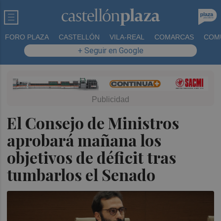
FORO PLAZA
CASTELLÓN
VILA-REAL
COMARCAS
COM
+ Seguir en Google
El Consejo de Ministros
aprobará mañana los
objetivos de déficit tras
tumbarlos el Senado