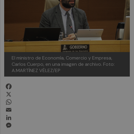
El ministro de Economía, Comercio y Empresa,
Carlos Cuerpo, en una imagen de archivo. Foto:
A.MARTÍNEZ VÉLEZ/EP
Facebook
X
WhatsApp
Email
LinkedIn
Messenger