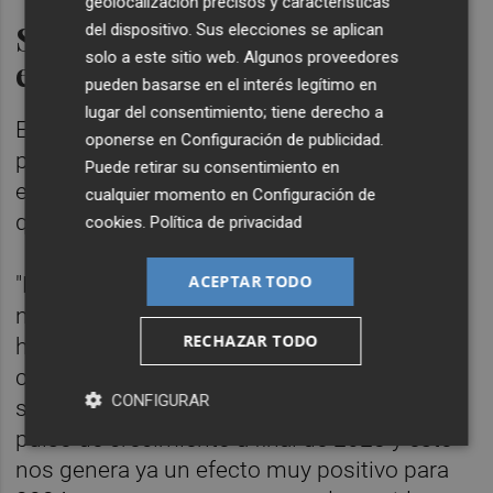
geolocalización precisos y características
Se mantienen las previsiones
del dispositivo. Sus elecciones se aplican
solo a este sitio web. Algunos proveedores
económicas
pueden basarse en el interés legítimo en
lugar del consentimiento; tiene derecho a
En cuanto a si el Ejecutivo mantendrá las
oponerse en
Configuración de publicidad
.
previsiones económicas para este año (2%),
Puede retirar su consentimiento en
el ministro ha asegurado que "por supuesto"
cualquier momento en
Configuración de
que se mantienen.
cookies
.
Política de privacidad
ACEPTAR TODO
"De hecho, los últimos datos han validado
nuestra aproximación. Hemos conocido
RECHAZAR TODO
hace un par de semanas los datos de
crecimiento finales del año 2023 con una
CONFIGURAR
sorpresa al alza, con un mantenimiento del
pulso de crecimiento a final de 2023 y esto
nos genera ya un efecto muy positivo para