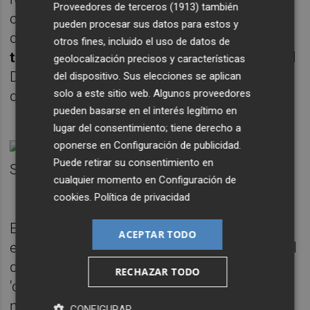
Proveedores de terceros (1913)
también
con lo ocurrido con la CEV. El último párrafo
pueden procesar sus datos para estos y
del decreto establece que
entrará en vigor
otros fines, incluido el uso de datos de
tres meses después de su publicación
en el
geolocalización precisos y características
Diari Oficial de la Generalitat (DOGV), algo no
del dispositivo. Sus elecciones se aplican
solo a este sitio web. Algunos proveedores
que no suele ser habitual.
pueden basarse en el interés legítimo en
lugar del consentimiento; tiene derecho a
oponerse en
Configuración de publicidad
.
Puede retirar su consentimiento en
cualquier momento en
Configuración de
cookies
.
Política de privacidad
Esta moratoria de tres meses estaba así
ACEPTAR TODO
especificada en el inicio de la tramitación del
decreto, pero pasó a ser de un mes. En el
RECHAZAR TODO
'consellet' celebrado el jueves –cita que
mantienen los subsecretarios de las
CONFIGURAR