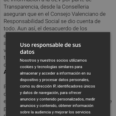
Transparencia, desde la Conselleria
aseguran que en el Consejo Valenciano de
Responsabilidad Social se dio cuenta de
todo. Aun así, el desacuerdo de los
empresarios con que el decreto fuera
aprobado es evidente. Además de que lo
Uso responsable de sus
veían precipitado. Una posición que han
datos
trasladado al Gobierno valenciano a través
Nosotros y nuestros socios utilizamos
de la Conselleria de Hacienda que ostenta
cookies y tecnologías similares para
Arcadi España
(PSPV), según varias fuentes.
almacenar y acceder a información en su
dispositivo y procesar datos personales,
Pese a que ambos departamentos niegan
como su dirección IP, identificadores únicos
y datos de navegación, para ofrecer
que esta situación haya generado tensiones
anuncios y contenido personalizados, medir
entre los socios del Consell, este jueves sí se
anuncios y contenido, obtener información
produjo una modificación que nadie quiere
sobre la audiencia y mejorar los servicios.
relacionar directamente de manera oficial