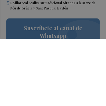
5
El Villarreal realiza su tradicional ofrenda a la Mare de
Déu de Gràcia y Sant Pasqual Baylón
Suscríbete al canal de
Whatsapp
Siempre al día de las últimas noticias
¡Quiero suscribirme!