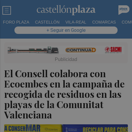
FORO PLAZA
CASTELLÓN
VILA-REAL
COMARCAS
COM
+ Seguir en Google
El Consell colabora con
Ecoembes en la campaña de
recogida de residuos en las
playas de la Comunitat
Valenciana