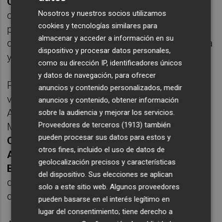
Castellón, Valencia y Alicante.
Ha
Nosotros y nuestros socios utilizamos
comenzado este viernes en València, en la
cookies y tecnologías similares para
playa de Las Arenas, para después
almacenar y acceder a información en su
desplazarse a El Saler, Perellonet, Malvarrosa
dispositivo y procesar datos personales,
y Pinedo.
como su dirección IP, identificadores únicos
y datos de navegación, para ofrecer
Posteriormente, 'Reciclar para ConserMar'
anuncios y contenido personalizados, medir
viajará a las playas de Altea, Jávea, Calpe,
anuncios y contenido, obtener información
Alicante, la Villajoyosa, Dénia y Teulada
sobre la audiencia y mejorar los servicios.
Proveedores de terceros (1913)
también
Moraira, en la provincia de Alicante; y
pueden procesar sus datos para estos y
Oropesa del Mar, Peñíscola, Torreblanca,
otros fines, incluido el uso de datos de
Almassora, Castellón, Benicàssim y
geolocalización precisos y características
Benicarló
, en la provincia de Castellón,
del dispositivo. Sus elecciones se aplican
donde finalizará la campaña el próximo 26
solo a este sitio web. Algunos proveedores
de julio.
pueden basarse en el interés legítimo en
lugar del consentimiento; tiene derecho a