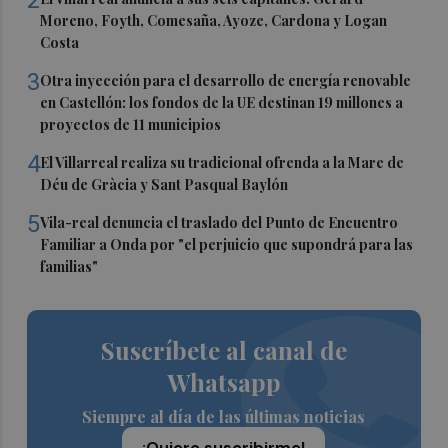
2
Moreno, Foyth, Comesaña, Ayoze, Cardona y Logan
Costa
3
Otra inyección para el desarrollo de energía renovable
en Castellón: los fondos de la UE destinan 19 millones a
proyectos de 11 municipios
4
El Villarreal realiza su tradicional ofrenda a la Mare de
Déu de Gràcia y Sant Pasqual Baylón
5
Vila-real denuncia el traslado del Punto de Encuentro
Familiar a Onda por "el perjuicio que supondrá para las
familias"
Suscríbete al canal de
Whatsapp
Siempre al día de las últimas noticias
¡Quiero suscribirme!