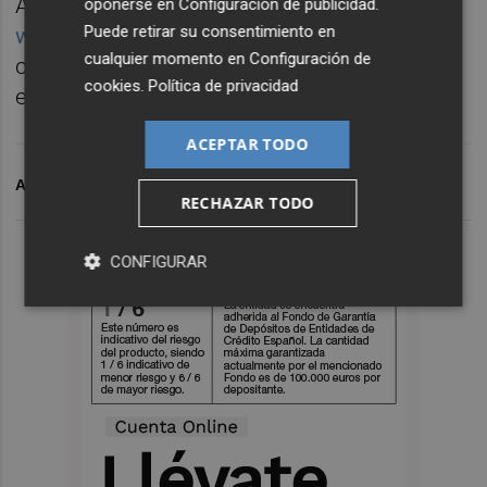
A través de la web
oponerse en
Configuración de publicidad
.
Puede retirar su consentimiento en
www.reciclarParaConserMar.es
se podrá
cualquier momento en
Configuración de
conocer el desarrollo de la campaña y el día
cookies
.
Política de privacidad
en que el equipo visitará cada playa.
ACEPTAR TODO
ARCHIVADO EN
RESIDUOS
BES
RECHAZAR TODO
CONFIGURAR