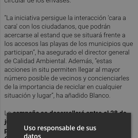
circular de los envases.
“La iniciativa persigue la interacción 'cara a
cara' con los ciudadanos, que podrán
acercarse al estand que se situará frente a
los accesos las playas de los municipios que
participan”, ha asegurado el director general
de Calidad Ambiental. Además, “estas
acciones in situ permiten llegar al mayor
número posible de vecinos y concienciarles
de la importancia de reciclar en cualquier
situación y lugar”, ha añadido Blanco.
La
campaña se desarrollará entre el 28 de
junio y el 26 de julio próximos, en las 19
Uso responsable de sus
playas seleccionadas de las provincias de
datos