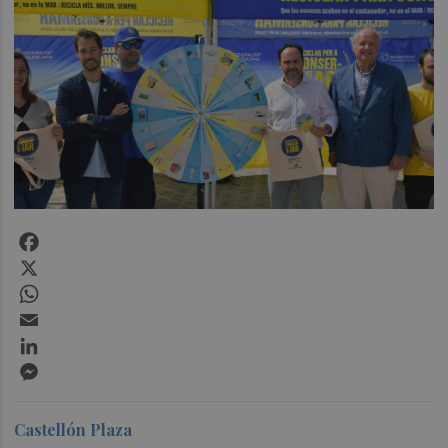
Facebook
X
WhatsApp
Email
LinkedIn
Messenger
Castellón Plaza