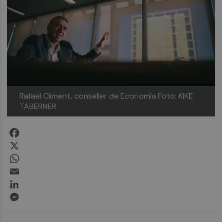
Rafael Climent, conseller de Economía.Foto: KIKE
TABERNER
Facebook
X
WhatsApp
Email
LinkedIn
Messenger