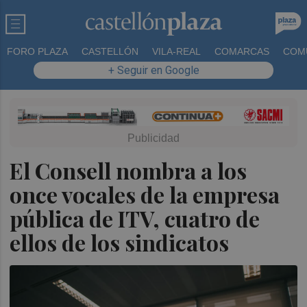
FORO PLAZA
CASTELLÓN
VILA-REAL
COMARCAS
COM
+ Seguir en Google
El Consell nombra a los
once vocales de la empresa
pública de ITV, cuatro de
ellos de los sindicatos