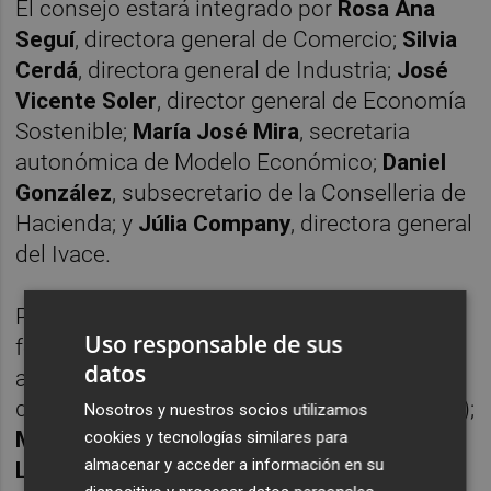
El consejo estará integrado por
Rosa Ana
Seguí
, directora general de Comercio;
Silvia
Cerdá
, directora general de Industria;
José
Vicente Soler
, director general de Economía
Sostenible;
María José Mira
, secretaria
autonómica de Modelo Económico;
Daniel
González
, subsecretario de la Conselleria de
Hacienda; y
Júlia Company
, directora general
del Ivace.
Por parte de las organizaciones sindicales
Uso responsable de sus
formarán parte del consejo de
datos
administración
Daniel Argente
, a propuesta
de la UGT-PV;
María Pilar de Vera
(CCOO-PV);
Nosotros y nuestros socios utilizamos
Manuel García Algarra
(Intersindical) y
Ruth
cookies y tecnologías similares para
almacenar y acceder a información en su
López
(CSIF).