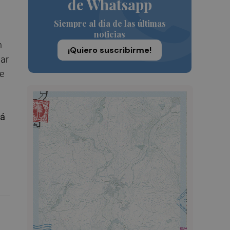
de Whatsapp
Siempre al día de las últimas
noticias
n
¡Quiero suscribirme!
gar
e
rá