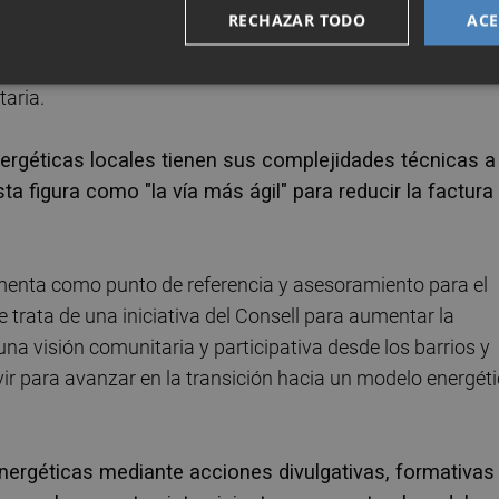
 reguladoras para la concesión de ayudas a Oficinas de
RECHAZAR TODO
ACE
moción y dinamización de comunidades energéticas
Recuperación, Transformación y Resiliencia, el Plan de
aria.
rgéticas locales tienen sus complejidades técnicas a 
a figura como "la vía más ágil" para reducir la factura
amenta como punto de referencia y asesoramiento para el
trata de una iniciativa del Consell para aumentar la
na visión comunitaria y participativa desde los barrios y
vir para avanzar en la transición hacia un modelo energét
ergéticas mediante acciones divulgativas, formativas