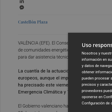
Messenger
Castellón Plaza
VALÈNCIA (EFE). El Consell optará a fondos eur
Uso respons
de comunidades energéticas locales, que será 
Nosotros y nuestr
para dar asistencia técnica, administrativa y jur
información en su 
y datos de navega
La cuantía de la actuación es de 682.182 euro
obtener informació
europeos, aunque el importe está contemplado
pueden procesar su
precisos y caracte
ha precisado este viernes en rueda de prensa l
proveedores pueden
Emergencia Climática y Transición Ecológica
oponerse en
Confi
Configuración de 
El Gobierno valenciano ha aprobado participar 