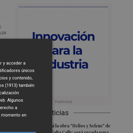
0
4:24
n
r y acceder a
n.
tificadores únicos
cios y contenido,
os (1913)
también
,
calización
 web. Algunos
derecho a
Últimas Noticias
ier momento en
1
de
Castelló acogerá la obra "Helios y Selene" de
la compañía Te Falta Calle: será creada para