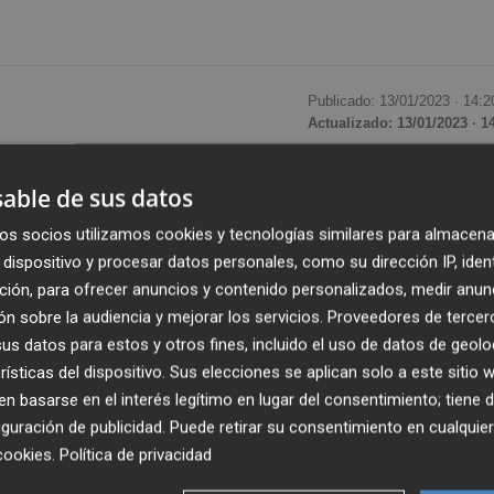
Publicado: 13/01/2023 ·
14:2
Actualizado: 13/01/2023 · 1
opeos para crear una oficina de promoción y dinamizació
able de sus datos
encomendada a Vaersa y donde trabajarán cinco personas
os socios utilizamos cookies y tecnologías similares para almacena
ídica y ofrecer acciones divulgativas y cursos de formació
dispositivo y procesar datos personales, como su dirección IP, iden
ción, para ofrecer anuncios y contenido personalizados, medir anun
s, de los que el 70 % se ha pedido a los fondos
n sobre la audiencia y mejorar los servicios.
Proveedores de tercer
 en su totalidad en los presupuestos de la Generalitat
s datos para estos y otros fines, incluido el uso de datos de geolo
rísticas del dispositivo. Sus elecciones se aplican solo a este sitio
a consellera de Agricultura, Desarrollo Rural,
 basarse en el interés legítimo en lugar del consentimiento; tiene 
,
Isaura
Navarro
, tras el pleno del Consell.
guración de publicidad
. Puede retirar su consentimiento en cualqu
cookies
.
Política de privacidad
en el procedimiento regulado en la Orden TED/1021/2022, 