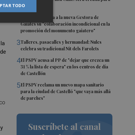
PTAR TODO
el eclipse
2
Castelló traslada a la nueva Gestora de
Gaiates su "colaboración incondicional en la
promoción del monumento gaiatero"
3
Talleres, pasacalles y hermandad: Nules
la
celebra su tradicional Nit dels Farolets
 de
4
El PSPV acusa al PP de "dejar que crezca un
31 % la lista de espera" en los centros de día
de Castellón
5
El PSPV reclama un nuevo mapa sanitario
para la ciudad de Castelló "que vaya más allá
de parches"
ico
Suscríbete al canal
 y