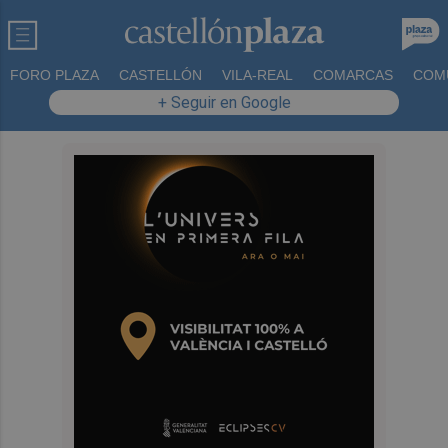
FORO PLAZA
CASTELLÓN
VILA-REAL
COMARCAS
COM
+ Seguir en Google