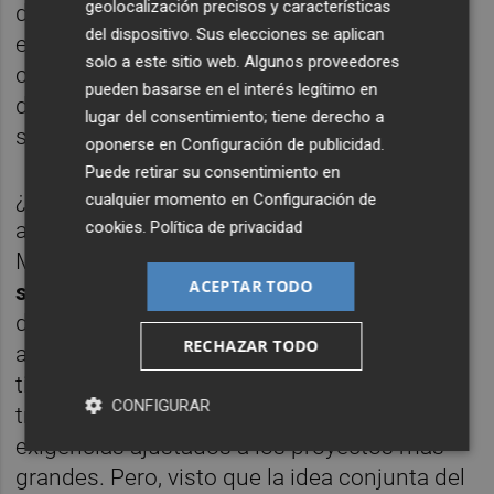
geolocalización precisos y características
diez días para decidir sobre él. "Transcurrido
del dispositivo. Sus elecciones se aplican
ese plazo la falta de respuesta se
solo a este sitio web. Algunos proveedores
considerará como aceptación del contenido
pueden basarse en el interés legítimo en
de la propuesta del informe a efectos de
lugar del consentimiento; tiene derecho a
seguir las actuaciones", dice el BOE.
oponerse en
Configuración de publicidad
.
Puede retirar su consentimiento en
¿Qué supone esto? Pues que los proyectos
cualquier momento en
Configuración de
cookies
.
Política de privacidad
autonómicos, es decir los de menos de 50
MV,
no podrán tener nunca requisitos
ACEPTAR TODO
superiores en esos mismos aspectos
. Es
decir, que, como poco, la Generalitat deberá
RECHAZAR TODO
adaptar sus procesos a esos tiempos. No
tiene otra. Deberán ser también de
CONFIGURAR
tramitación urgente y con plazos y
exigencias ajustados a los proyectos más
grandes. Pero, visto que la idea conjunta del