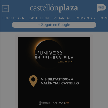
FORO PLAZA
CASTELLÓN
VILA-REAL
COMARCAS
COM
+ Seguir en Google