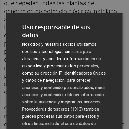
que depeden todas las plantas de
generación de potencia eléctrica instalada
superior a 50 MW, acorta los plazos y rebaja
Uso responsable de sus
los requisitos para estas instalaciones. Se
datos
declaran hasta el final de 2024 de "urgencia
por razones de interés público" los
Nosotros y nuestros socios utilizamos
procedimientos de autorización que
cookies y tecnologías similares para
almacenar y acceder a información en su
dependen del Estado, lo que incluye, entre
dispositivo y procesar datos personales,
muchas otras cosas, reducir "a la mitad" los
como su dirección IP, identificadores únicos
plazos que se darán a otras
y datos de navegación, para ofrecer
administraciones afectadas para alegar en
anuncios y contenido personalizados, medir
contra.
anuncios y contenido, obtener información
sobre la audiencia y mejorar los servicios.
Otro ejemplo: establece un máximo de dos
Proveedores de terceros (1913)
también
meses para que se realice el informe que
pueden procesar sus datos para estos y
otros fines, incluido el uso de datos de
debe determinar la afectación ambiental y de