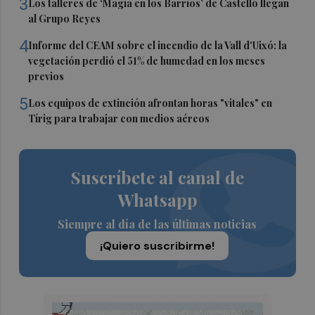
3
Los talleres de ‘Magia en los Barrios’ de Castelló llegan
al Grupo Reyes
4
Informe del CEAM sobre el incendio de la Vall d'Uixó: la
vegetación perdió el 51% de humedad en los meses
previos
5
Los equipos de extinción afrontan horas "vitales" en
Tírig para trabajar con medios aéreos
Suscríbete al canal de
Whatsapp
Siempre al día de las últimas noticias
¡Quiero suscribirme!