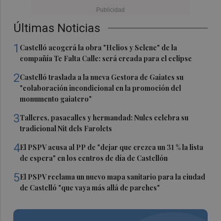
Últimas Noticias
1
Castelló acogerá la obra "Helios y Selene" de la
compañía Te Falta Calle: será creada para el eclipse
2
Castelló traslada a la nueva Gestora de Gaiates su
"colaboración incondicional en la promoción del
monumento gaiatero"
3
Talleres, pasacalles y hermandad: Nules celebra su
tradicional Nit dels Farolets
4
El PSPV acusa al PP de "dejar que crezca un 31 % la lista
de espera" en los centros de día de Castellón
5
El PSPV reclama un nuevo mapa sanitario para la ciudad
de Castelló "que vaya más allá de parches"