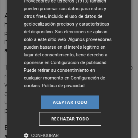
Proveedores de terceros (1913)
también
pueden procesar sus datos para estos y
Ante el ambiente cada vez más hostil han
otros fines, incluido el uso de datos de
hecho su aparición cuatro agentes de la
geolocalización precisos y características
del dispositivo. Sus elecciones se aplican
policía montada, que han despertado el
solo a este sitio web. Algunos proveedores
nerviosismo de los presentes debido a la
pueden basarse en el interés legítimo en
actitud revoltosa de los caballos.
lugar del consentimiento; tiene derecho a
oponerse en
Configuración de publicidad
.
Tras casi media hora, la comitiva ha decidido
Puede retirar su consentimiento en
replegarse y encaminarse hacia los
cualquier momento en
Configuración de
vehículos que aguardaban unos metros
cookies
.
Política de privacidad
atrás. Mazón se ha introducido dentro de
uno de los coches y la reina ha hecho lo
ACEPTAR TODO
propio en otro vehículo.
RECHAZAR TODO
El rey ha llegado a sentarse en la parte de
atrás del suyo, pero a los pocos segundos ha
CONFIGURAR