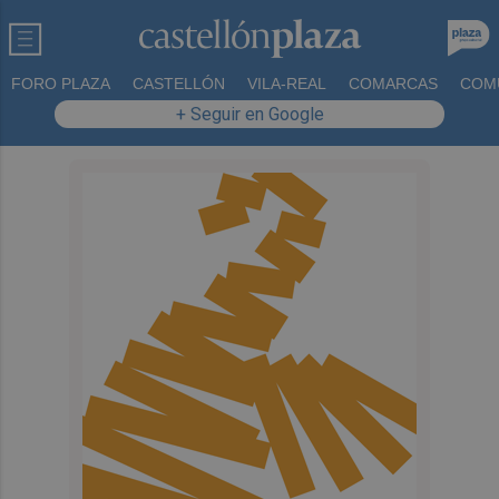
FORO PLAZA
CASTELLÓN
VILA-REAL
COMARCAS
COM
+ Seguir en Google