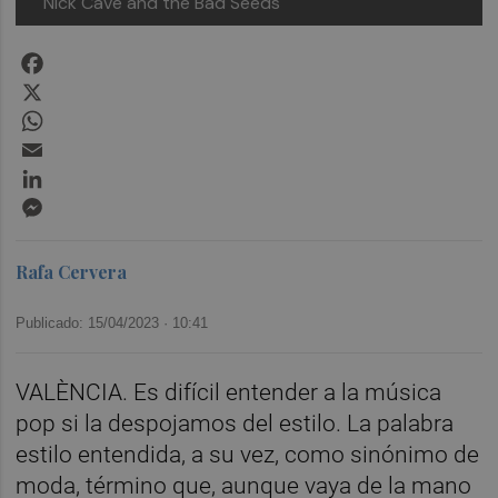
Nick Cave and the Bad Seeds
Facebook
X
WhatsApp
Email
LinkedIn
Messenger
Rafa Cervera
Publicado: 15/04/2023 ·
10:41
VALÈNCIA. Es difícil entender a la música
pop si la despojamos del estilo. La palabra
estilo entendida, a su vez, como sinónimo de
moda, término que, aunque vaya de la mano