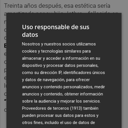
Treinta años después, esa estética sería
amortizada por su hijo Jethro –fallecido en
mayo de 2002, a los 31 años de edad- que
Uso responsable de sus
debutó como modelo a finales de la pasada
datos
década trabajando para
Hedi Slimane
o
Nosotros y nuestros socios utilizamos
Balenciaga
. Sus primeras sesiones
cookies y tecnologías similares para
explotaban abiertamente el parecido físico
almacenar y acceder a información en su
con su padre y, en algunos momentos,
dispositivo y procesar datos personales,
parecían recrear a toda costa la imagen de
como su dirección IP, identificadores únicos
este en su época de Birthday Party, cuando,
y datos de navegación, para ofrecer
luciendo únicamente unos pantalones
anuncios y contenido personalizados, medir
oscuros y una camiseta con un dibujo de
Ed
anuncios y contenido, obtener información
“Big Daddy” Roth –
padre del personaje de
sobre la audiencia y mejorar los servicios.
Proveedores de terceros (1913)
también
cómic Raf Fink-, Cave se comía la cámara.
pueden procesar sus datos para estos y
otros fines, incluido el uso de datos de