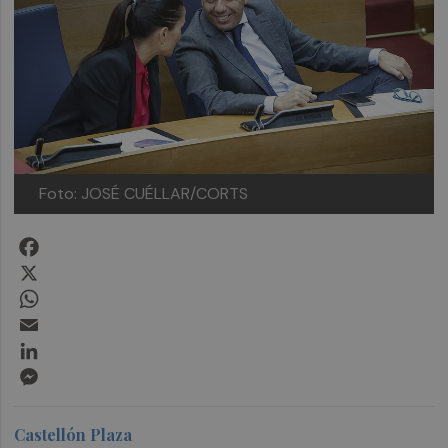
Foto: JOSÉ CUÉLLAR/CORTS
Facebook
X
WhatsApp
Email
LinkedIn
Messenger
Castellón Plaza