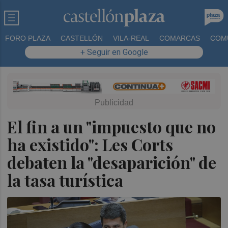
FORO PLAZA
CASTELLÓN
VILA-REAL
COMARCAS
COM
+ Seguir en Google
El fin a un "impuesto que no
ha existido": Les Corts
debaten la "desaparición" de
la tasa turística