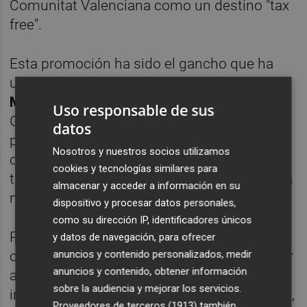
Comunitat Valenciana como un destino "tax
free".
Esta promoción ha sido el gancho que ha
utilizado la portavoz adjunta del PSPV-PSOE,
María José Salvador
, para criticar al
Uso responsable de sus
Gobierno. Ha considerado que esta
datos
promoción fue "lamentable, ridícula y
Nosotros y nuestros socios utilizamos
obscena" y les ha acusado de "politizar la
cookies y tecnologías similares para
tasa turística" con una "hiperbolización" de la
almacenar y acceder a información en su
medida.
dispositivo y procesar datos personales,
como su dirección IP, identificadores únicos
Por su parte,
Aitana Mas
(Compromís) ha
y datos de navegación, para ofrecer
anuncios y contenido personalizados, medir
criticado que el PP se vanaglorie de "eliminar
anuncios y contenido, obtener información
algo que no ha entrado en vigor" y ha
sobre la audiencia y mejorar los servicios.
ironizado con que "no va nadie a París, Viena,
Proveedores de terceros (1913)
también