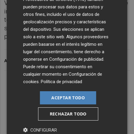
Venecia, Barcelona o Baleares" debido a este
pueden procesar sus datos para estos y
impuesto. "Hay muchísimas ciudades en
otros fines, incluido el uso de datos de
todo el mundo que la tienen y no les ha
geolocalización precisos y características
supuesto ningún problema", ha aseverado la
del dispositivo. Sus elecciones se aplican
portavoz adjunta.
solo a este sitio web. Algunos proveedores
pueden basarse en el interés legítimo en
lugar del consentimiento; tiene derecho a
oponerse en
Configuración de publicidad
.
ARCHIVADO EN
CORTS VALENCIANES
ICA
Puede retirar su consentimiento en
cualquier momento en
Configuración de
cookies
.
Política de privacidad
ACEPTAR TODO
RECHAZAR TODO
CONFIGURAR