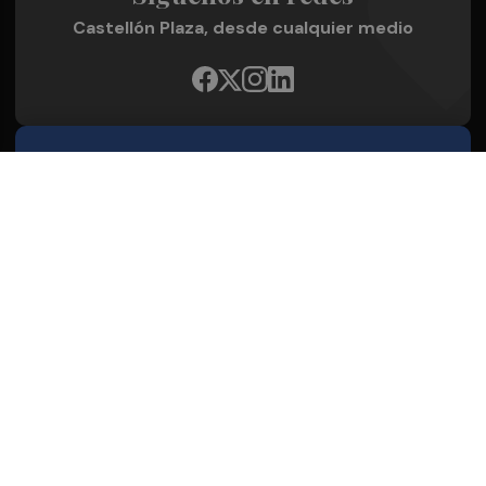
Castellón Plaza, desde cualquier medio
Quienes Somos
Conoce al grupo editorial
Conócenos
Publicidad
Contacto