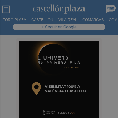
FORO PLAZA
CASTELLÓN
VILA-REAL
COMARCAS
COM
+ Seguir en Google