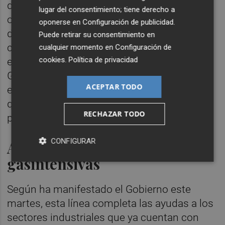
deberán cumplir con una serie de
lugar del consentimiento; tiene derecho a
obligaciones en cuanto a consumo, gestión
oponerse en
Configuración de publicidad
.
de la energía, eficiencia energética y
Puede retirar su consentimiento en
contratación. Además, estas ayudas sí
cualquier momento en
Configuración de
cookies
.
Política de privacidad
estarían sujetas al artículo 13.3 bis de la Ley
General de Subvenciones, por lo que las
ACEPTAR TODO
empresas que quieran solicitarlas tendrían
que acreditar un período medio de pago a
RECHAZAR TODO
proveedores inferior a 60 días.
CONFIGURAR
A la espera de las ayudas a
gasintensivas
Según ha manifestado el Gobierno este
martes, esta línea completa las ayudas a los
sectores industriales que ya cuentan con