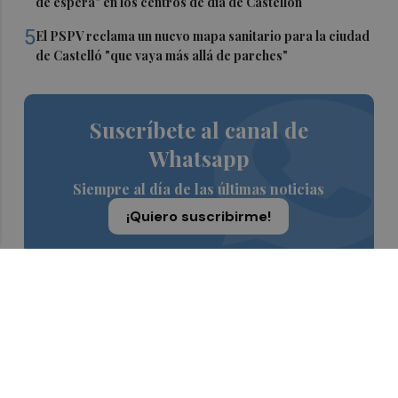
de espera" en los centros de día de Castellón
5
El PSPV reclama un nuevo mapa sanitario para la ciudad
de Castelló "que vaya más allá de parches"
Suscríbete al canal de
Whatsapp
Siempre al día de las últimas noticias
¡Quiero suscribirme!