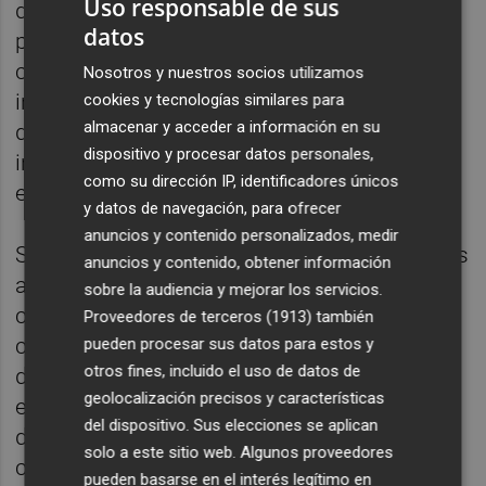
Uso responsable de sus
declarado que esta subvención es "clave
datos
para el sector industrial porque mejora su
competitividad y refuerza sus capacidades
Nosotros y nuestros socios utilizamos
industriales y el empleo en un momento
cookies y tecnologías similares para
almacenar y acceder a información en su
donde es necesario aumentar el peso de la
dispositivo y procesar datos personales,
industria para acelerar la recuperación
como su dirección IP, identificadores únicos
económica y social tras la pandemia".
y datos de navegación, para ofrecer
anuncios y contenido personalizados, medir
Según han informado desde el Ministerio, las
anuncios y contenido, obtener información
ayudas se conceden en régimen de
sobre la audiencia y mejorar los servicios.
concurrencia competitiva y buscan
Proveedores de terceros (1913)
también
compensar parte de los cargos de la factura
pueden procesar sus datos para estos y
otros fines, incluido el uso de datos de
de electricidad a los consumidores
geolocalización precisos y características
electrointensivos en razón de la intensidad
del dispositivo. Sus elecciones se aplican
de su uso de electricidad y su exposición al
solo a este sitio web. Algunos proveedores
comercio internacional. Los beneficiaron
pueden basarse en el interés legítimo en