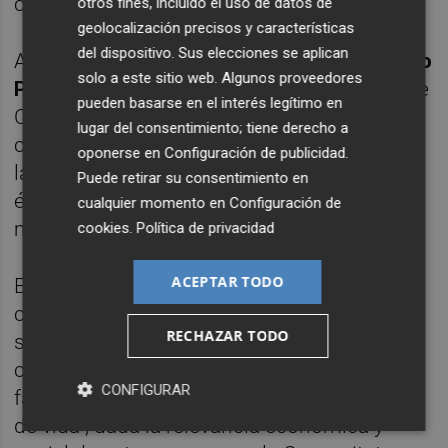
concreto.
otros fines, incluido el uso de datos de
geolocalización precisos y características
del dispositivo. Sus elecciones se aplican
A su vez, el presidente de la Generalitat,
Ximo
solo a este sitio web. Algunos proveedores
Puig
, ha destacado la unidad de acción entre
pueden basarse en el interés legítimo en
Consell, Gobierno de España, y dirección y
lugar del consentimiento; tiene derecho a
comité de empresa de Ford para consolidar
oponerse en
Configuración de publicidad
.
la factoría de Almussafes y garantizar el
Puede retirar su consentimiento en
éxito de la transición eléctrica de la
cualquier momento en
Configuración de
movilidad.
cookies
.
Política de privacidad
ACEPTAR TODO
El jefe del Consell ha defendido la
colaboración público privada y en concreto
RECHAZAR TODO
se ha referido al "trabajo conjunto, la
confianza y la unión" con Ford para que la
CONFIGURAR
factoría de Almussafes "tenga muchos años
de vida", dada la relevancia económica y