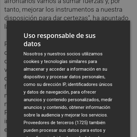
afrontarlos vamos a sumar fuerzas y, por
tanto, mejorar los instrumentos a nuestra
disposición para dar certezas", ha apuntado
la ministra.
Uso responsable de sus
datos
Por su parte, el presidente y consejero
delegado de Ford Iberia,
Jesús Alonso
, ha
Nosotros y nuestros socios utilizamos
destacado que "por supuesto" que hay
cookies y tecnologías similares para
voluntad de concurrir en el segundo Perte y
almacenar y acceder a información en su
dispositivo y procesar datos personales,
que Valencia es "el punto elegido" para
como su dirección IP, identificadores únicos
fabricar los modelos eléctricos de Ford, y la
y datos de navegación, para ofrecer
multinacional está abierta a "lo que pueda
anuncios y contenido personalizados, medir
negociar el Gobierno con Bruselas".
anuncios y contenido, obtener información
Preguntado por una cifra concreta de
sobre la audiencia y mejorar los servicios.
inversiones necesarias, ha respondido que
Proveedores de terceros (1725)
también
es pronto para precisar un montante
pueden procesar sus datos para estos y