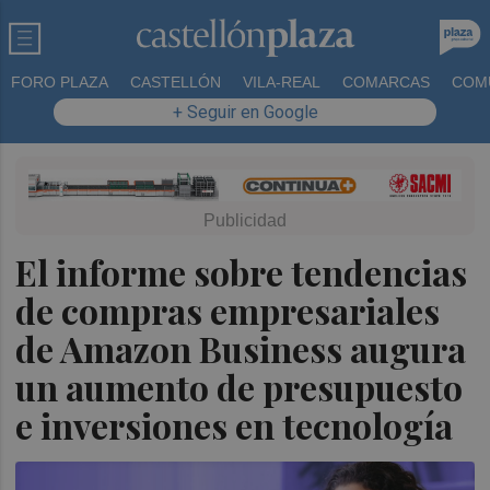
FORO PLAZA
CASTELLÓN
VILA-REAL
COMARCAS
COM
+ Seguir en Google
El informe sobre tendencias
de compras empresariales
de Amazon Business augura
un aumento de presupuesto
e inversiones en tecnología