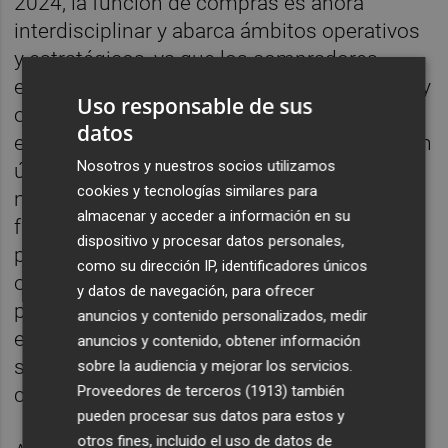
2024, la función de compras es ahora
interdisciplinar y abarca ámbitos operativos
y estratégicos, ya que los compradores
están planeando invertir más en tecnología y
Uso responsable de sus
optimización, al tiempo que preparan a sus
datos
empresas y organizaciones para el futuro. En
Nosotros y nuestros socios utilizamos
última instancia, las compras empresariales
cookies y tecnologías similares para
no solo mantienen las operaciones en
almacenar y acceder a información en su
funcionamiento, también desempeñan un
dispositivo y procesar datos personales,
papel esencial en la consecución de
como su dirección IP, identificadores únicos
objetivos clave para la organización, y con
y datos de navegación, para ofrecer
procesos de compra inteligente las
anuncios y contenido personalizados, medir
empresas cuentan con soluciones de
anuncios y contenido, obtener información
suministro que sirven como palanca para su
sobre la audiencia y mejorar los servicios.
Proveedores de terceros (1913)
también
crecimiento”, añadió.
pueden procesar sus datos para estos y
otros fines, incluido el uso de datos de