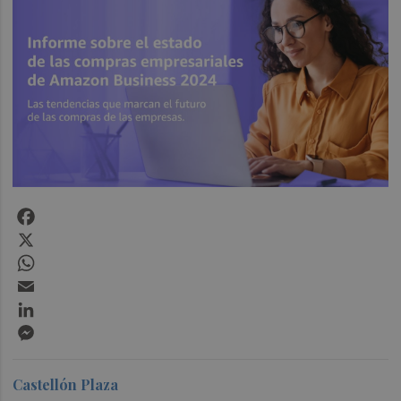
Facebook
X
WhatsApp
Email
LinkedIn
Messenger
Castellón Plaza