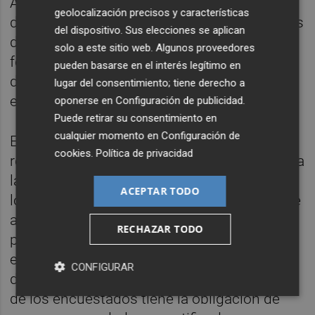
A medida que las compras se expanden
geolocalización precisos y características
dentro de las empresas y organizaciones, los
del dispositivo. Sus elecciones se aplican
directivos se ven obligados a encontrar
solo a este sitio web. Algunos proveedores
formas de optimizar en sus procesos para
pueden basarse en el interés legítimo en
dedicar más tiempo y recursos a sus retos
lugar del consentimiento; tiene derecho a
estratégicos.
oponerse en
Configuración de publicidad
.
Puede retirar su consentimiento en
cualquier momento en
Configuración de
El informe también revela que el 95% de los
cookies
.
Política de privacidad
responsables reconoce que hay margen para
la optimización de las compras; el 85% de
ACEPTAR TODO
los encuestados asegura que la dificultad de
abastecerse de proveedores que sigan
RECHAZAR TODO
prácticas sostenibles dificulta a su empresa
establecer o alcanzar objetivos estratégicos
CONFIGURAR
de sostenibilidad en sus compras, y el 81%
de los encuestados tiene la obligación de