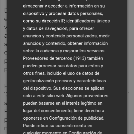
almacenar y acceder a información en su
Del mismo modo, se creará un 'Grup Jove'
dispositivo y procesar datos personales,
en colaboración con las universidades
como su dirección IP, identificadores únicos
valencianas con el objetivo de sumar las
y datos de navegación, para ofrecer
artes escénicas al menú de ocio del
anuncios y contenido personalizados, medir
alumnado e incentivar la escritura crítica
anuncios y contenido, obtener información
sobre la audiencia y mejorar los servicios.
escénica proporcionándoles herramientas
Proveedores de terceros (1913)
también
para la valoración y descripción de
pueden procesar sus datos para estos y
propuestas escénicas.
otros fines, incluido el uso de datos de
geolocalización precisos y características
Por otra parte, continúan las charlas
del dispositivo. Sus elecciones se aplican
'Confidències amb', encuentros "distendidos"
solo a este sitio web. Algunos proveedores
abiertos al público en el vestíbulo del Teatro
pueden basarse en el interés legítimo en
Principal con personas relevantes del
lugar del consentimiento; tiene derecho a
oponerse en
Configuración de publicidad
.
panorama escénico. Esta temporada se
Puede retirar su consentimiento en
mantendrán conversaciones con Javier
cualquier momento en
Configuración de