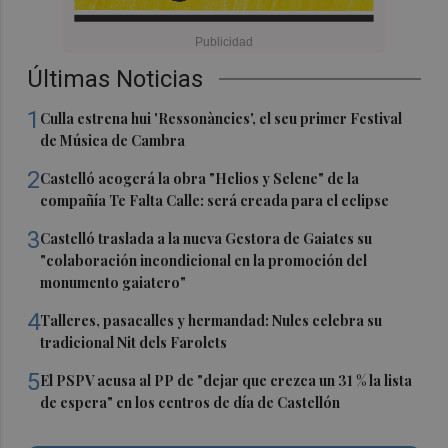
Últimas Noticias
1
Culla estrena hui 'Ressonàncies', el seu primer Festival
de Música de Cambra
2
Castelló acogerá la obra "Helios y Selene" de la
compañía Te Falta Calle: será creada para el eclipse
3
Castelló traslada a la nueva Gestora de Gaiates su
"colaboración incondicional en la promoción del
monumento gaiatero"
4
Talleres, pasacalles y hermandad: Nules celebra su
tradicional Nit dels Farolets
5
El PSPV acusa al PP de "dejar que crezca un 31 % la lista
de espera" en los centros de día de Castellón