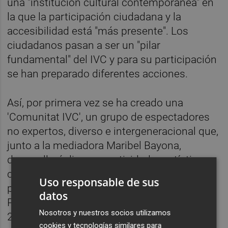
una "institución cultural contemporánea" en
la que la participación ciudadana y la
accesibilidad está "más presente". Los
ciudadanos pasan a ser un "pilar
fundamental" del IVC y para su participación
se han preparado diferentes acciones.
Así, por primera vez se ha creado una
'Comunitat IVC', un grupo de espectadores
no expertos, diverso e intergeneracional que,
junto a la mediadora Maribel Bayona,
desarrollará diversas actividades artístico-
críticas alrededor de los espectáculos
Uso responsable de sus
programados en el Teatro Rialto y el Teatro
datos
Principal de València durante la temporada
Nosotros y nuestros socios utilizamos
24-25.
cookies y tecnologías similares para