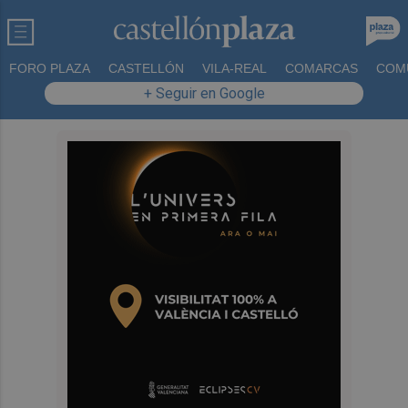
FORO PLAZA
CASTELLÓN
VILA-REAL
COMARCAS
COM
+ Seguir en Google