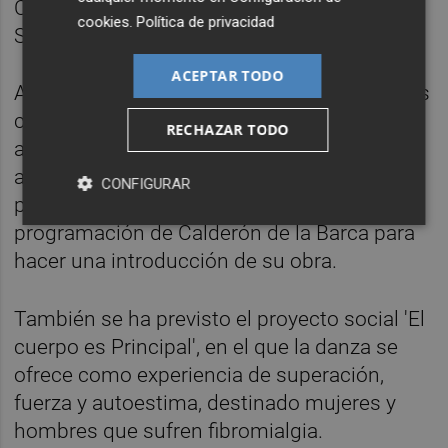
Cámara, José Sanchis Sinisterra, Clara
cookies
.
Política de privacidad
Sanchis y Pablo Rivero y Luis Bermejo.
ACEPTAR TODO
Asimismo, se realizarán funciones matinales
con coloquios post función con los equipos
RECHAZAR TODO
artísticos de las creaciones programadas,
así como un encuentro formativo, 'Calderón
CONFIGURAR
pròxim', abierto al público antes del ciclo de
programación de Calderón de la Barca para
hacer una introducción de su obra.
También se ha previsto el proyecto social 'El
cuerpo es Principal', en el que la danza se
ofrece como experiencia de superación,
fuerza y autoestima, destinado mujeres y
hombres que sufren fibromialgia.