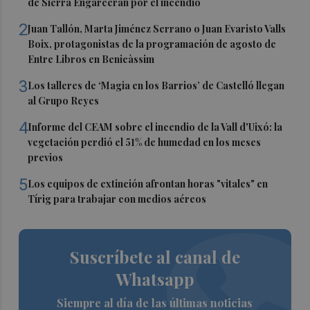
de Sierra Engarcerán por el incendio
2
Juan Tallón, Marta Jiménez Serrano o Juan Evaristo Valls
Boix, protagonistas de la programación de agosto de
Entre Libros en Benicàssim
3
Los talleres de ‘Magia en los Barrios’ de Castelló llegan
al Grupo Reyes
4
Informe del CEAM sobre el incendio de la Vall d'Uixó: la
vegetación perdió el 51% de humedad en los meses
previos
5
Los equipos de extinción afrontan horas "vitales" en
Tírig para trabajar con medios aéreos
Suscríbete al canal de
Whatsapp
Siempre al día de las últimas noticias