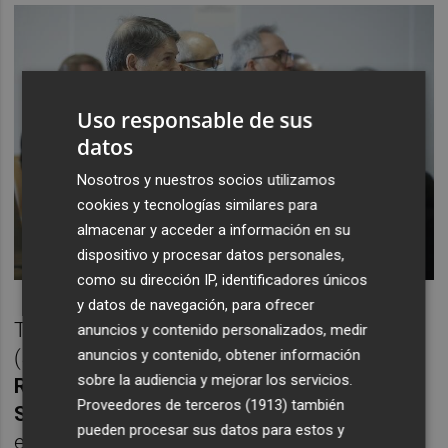
Uso responsable de sus
datos
Nosotros y nuestros socios utilizamos
cookies y tecnologías similares para
almacenar y acceder a información en su
dispositivo y procesar datos personales,
como su dirección IP, identificadores únicos
y datos de navegación, para ofrecer
También contra
Saturnino
y
Elvira Suances
anuncios y contenido personalizados, medir
anuncios y contenido, obtener información
(5),
Francisco Pérez López
(7),
Pedro
sobre la audiencia y mejorar los servicios.
Romero
(5),
Robert Bataouche
(5),
Ángel
Proveedores de terceros (1913)
también
Salas
(5) y
Carlos Rodríguez
(5), y las
pueden procesar sus datos para estos y
empresas Costera del Glorio, Medlevante,