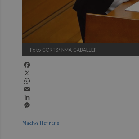
Foto CORTS/INMA CABALLER
Facebook
X
WhatsApp
Email
LinkedIn
Messenger
Nacho Herrero