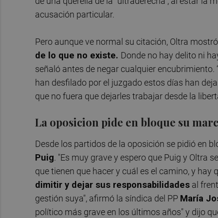
de una querella de la "ultraderecha", al estar l
acusación particular.
Pero aunque ve normal su citación, Oltra mostró s
de lo que no existe.
Donde no hay delito ni ha
señaló antes de negar cualquier encubrimiento. 
han desfilado por el juzgado estos días han deja
que no fuera que dejarles trabajar desde la libert
La oposicion pide en bloque su mar
Desde los partidos de la oposición se pidió en b
Puig
. "Es muy grave y espero que Puig y Oltra 
que tienen que hacer y cuál es el camino, y hay
dimitir y dejar sus responsabilidades
al fren
gestión suya", afirmó la síndica del PP
María Jo
político más grave en los últimos años" y dijo 