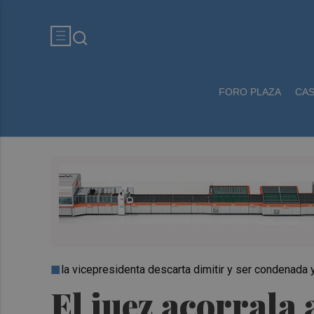
FORO PLAZA
CA
la vicepresidenta descarta dimitir y ser condenada 
El juez acorrala 