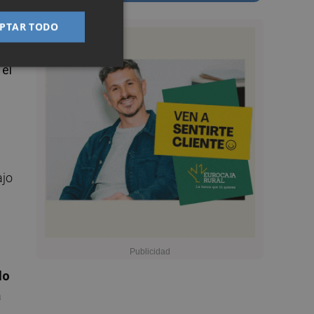
el
PTAR TODO
 el
ajo
do
a