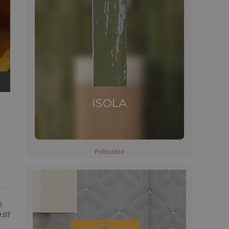
3
9:07