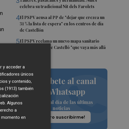
3
Talleres, pasacalles y hermandad: Nules
celebra su tradicional Nit dels Farolets
in
4
El PSPV acusa al PP de "dejar que crezca un
31 % la lista de espera" en los centros de día
un
de Castellón
5
El PSPV reclama un nuevo mapa sanitario
para la ciudad de Castelló "que vaya más allá
de parches"
r y acceder a
tificadores únicos
Suscríbete al canal
cios y contenido,
os
os (1913)
también
de Whatsapp
r
calización
de
Siempre al día de las últimas
 web. Algunos
noticias
derecho a
¡Quiero suscribirme!
ue
ier momento en
 la