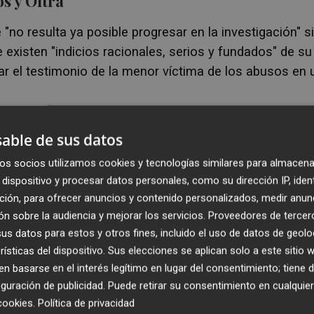
s y Oltra
e
"no resulta ya posible progresar en la investigación" s
 existen "indicios racionales, serios y fundados" de su
tar el testimonio de la menor víctima de los abusos en 
e
"no existió en la Conselleria ninguna voluntad real
able de sus datos
rario, de ocultarlos, con una mera apariencia de
os socios utilizamos cookies y tecnologías similares para almacena
dispositivo y procesar datos personales, como su dirección IP, iden
ción, para ofrecer anuncios y contenido personalizados, medir anun
los principales hechos del caso y afea a los funcionari
n sobre la audiencia y mejorar los servicios.
Proveedores de tercer
con una serie de preguntas retóricas
"¿Cómo podían se
s datos para estos y otros fines, incluido el uso de datos de geolo
guntó a la niña
sobre los mismos en el CAM -Centro 
rísticas del dispositivo. Sus elecciones se aplican solo a este sitio
se cuestiona. Señala que la gestión de los
 basarse en el interés legítimo en lugar del consentimiento; tiene 
ne en duda que fuera casual. "Siempre se podrá aducir q
guración de publicidad
. Puede retirar su consentimiento en cualqu
cookies
.
Política de privacidad
fesional, pero todos los funcionarios intervinientes y a