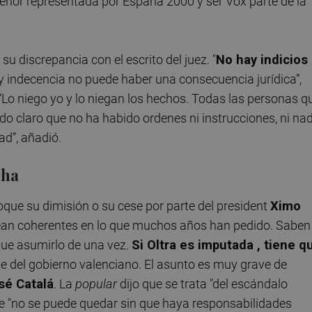
a menor representada por España 2000 y ser Vox parte de la
u discrepancia con el escrito del juez. "
No hay indicios
y indecencia no puede haber una consecuencia jurídica”,
“Lo niego yo y lo niegan los hechos. Todas las personas q
do claro que no ha habido ordenes ni instrucciones, ni na
ad”, añadió.
cha
loque su dimisión o su cese por parte del president
Ximo
sean coherentes en lo que muchos años han pedido. Saben 
 que asumirlo de una vez.
Si Oltra es imputada , tiene q
te del gobierno valenciano. El asunto es muy grave de
sé Catalá
. La
popular
dijo que se trata "del escándalo
que "no se puede quedar sin que haya responsabilidades