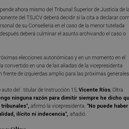
pende ahora mismo del Tribunal Superior de Justicia de l
onente del TSJCV deberá decidir si la cita a declarar co
ersonal de su Conselleria en el caso de la menor tutelada
 después deberá culminar el asunto archivando el caso o
próximas elecciones autonómicas y en un momento en el
a convertido en una de las aliadas de la vicepresidenta
n frente de izquierdas amplio para las próximas generales
auto del titular de Instrucción 15,
Vicente Ríos
, Oltra
engo ninguna razón para dimitir siempre he dicho q
 tribunales",
afirmó la vicepresidenta.
"No puede haber
idad, ilícito ni indecencia",
añadió.