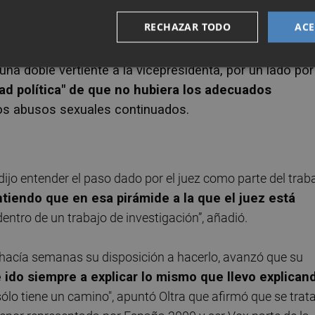
desacreditando a la menor
"
el beneficiario directo" era 
RECHAZAR TODO
ACE
a doble vertiente a la vicepresidenta, por un lado por
ad política" de que no hubiera los adecuados
s abusos sexuales continuados.
dijo entender el paso dado por el juez como parte del trab
ntiendo que en esa pirámide a la que el juez está
dentro de un trabajo de investigación”, añadió.
hacía semanas su disposición a hacerlo, avanzó que su
 ido siempre a explicar lo mismo que llevo explican
ólo tiene un camino", apuntó Oltra que afirmó que se trat