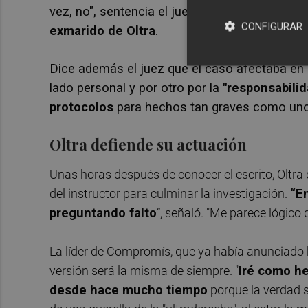
vez, no", sentencia el juez, que desliza que 
CONFIGURAR
exmarido de Oltra
.
Dice además el juez que el caso afectaba en un
lado personal y por otro por la
"responsabilid
protocolos
para hechos tan graves como uno
Oltra defiende su actuación
Unas horas después de conocer el escrito, Oltra 
del instructor para culminar la investigación.
“E
preguntando falto
”, señaló. "Me parece lógico 
La líder de Compromís, que ya había anunciado 
versión será la misma de siempre. "
Iré como he
desde hace mucho tiempo
porque la verdad s