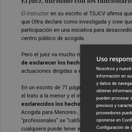
El juez, durísimo con los funcionario
El instructor
en su escrito al TSJCV afirma qu
que Oltra declare como investigada y cree que
participación en una iniciativa para desacredi
centro público de acogida.
Pero el juez va mucho más allá y sostiene qu
Uso respons
de esclarecer los hechos
, sino, por el cont
Nosotros y nuestr
actuaciones dirigidas a esclarecerlos".
información en su 
y datos de navega
En un escrito de 71 páginas el juez desgrana 
obtener informació
el trato a la menor y el informe que se abrió 
pueden procesar su
esclarecidos los hechos si jamás nadie pre
precisos y caracte
Acogida para Menores-, ni en la Conselleria?, 
proveedores pueden
"profesionales" se "califica por sí sola" y po
oponerse en
Confi
Configuración de 
cualquiera puede tener errores en su labor pro