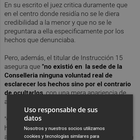
En su escrito el juez critica duramente que
en el centro donde residía no se le diera
credibilidad a la menor y que no se le
preguntara a ella especificamente por los
hechos que denunciaba.
Pero, además, el titular de Instrucción 15
asegura que
"no existió en la sede de la
Conselleria ninguna voluntad real de
esclarecer los hechos sino por el contrario
de ocultarlos
, con una mera apariencia de
actuaciones dirigidas a esclarecerlos".
Uso responsable de sus
datos
"Objetivamente no puede negarse que los
hechos afectaban de manera muy relevante
Nosotros y nuestros socios utilizamos
a la Honorable Sra. Mónica Oltra y no sólo en
cookies y tecnologías similares para