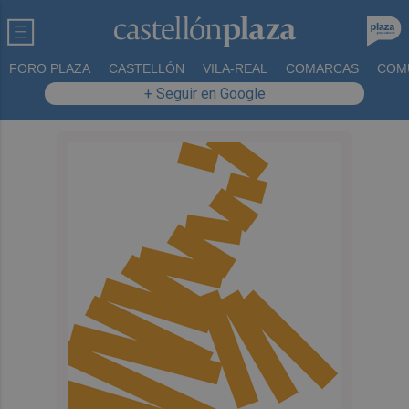
FORO PLAZA
CASTELLÓN
VILA-REAL
COMARCAS
COM
+ Seguir en Google