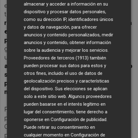
almacenar y acceder a información en su
el plano personal, como es obvio, sino
dispositivo y procesar datos personales,
también en el plano de
sus
como su dirección IP, identificadores únicos
responsabilidades políticas ante la carencia
y datos de navegación, para ofrecer
en la Conselleria de cualquier
anuncios y contenido personalizados, medir
protocolo
para proceder en supuestos tan
anuncios y contenido, obtener información
graves como el abuso sexual continuado de
sobre la audiencia y mejorar los servicios.
una niña tutelada, y en tanto que,
por esta
Proveedores de terceros (1913)
también
actuación de los funcionarios a su cargo, no
pueden procesar sus datos para estos y
otros fines, incluido el uso de datos de
salieron entonces a la luz graves hechos,
geolocalización precisos y características
penalmente relevantes, atribuidos a su
del dispositivo. Sus elecciones se aplican
marido"
, señala el juez.
solo a este sitio web. Algunos proveedores
pueden basarse en el interés legítimo en
Preguntada hace unas semanas por la
lugar del consentimiento; tiene derecho a
posibilidad de ser citada como investigada,
oponerse en
Configuración de publicidad
.
Oltra se mostró consciente de que era una
Puede retirar su consentimiento en
posibilidad y aseguró estar preparar para
cualquier momento en
Configuración de