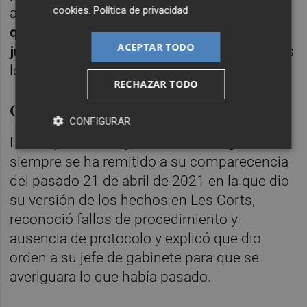
cookies
.
Política de privacidad
asumirla.
"He explicado esto tantas veces
que no tengo problema en declarar ante el
ACEPTAR TODO
juez. Estoy a lo que haga falta"
, afirmó antes
los medios.
RECHAZAR TODO
Oltra dispuesta a testificar
CONFIGURAR
La vicepresidenta y consellera de Igualdad
siempre se ha remitido a su comparecencia
del pasado 21 de abril de 2021 en la que dio
su versión de los hechos en Les Corts,
reconoció fallos de procedimiento y
ausencia de protocolo y explicó que dio
orden a su jefe de gabinete para que se
averiguara lo que había pasado.