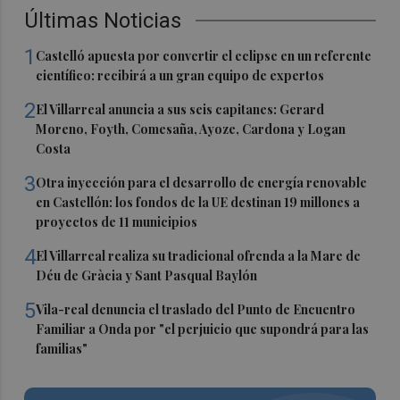
Últimas Noticias
1
Castelló apuesta por convertir el eclipse en un referente
científico: recibirá a un gran equipo de expertos
2
El Villarreal anuncia a sus seis capitanes: Gerard
Moreno, Foyth, Comesaña, Ayoze, Cardona y Logan
Costa
3
Otra inyección para el desarrollo de energía renovable
en Castellón: los fondos de la UE destinan 19 millones a
proyectos de 11 municipios
4
El Villarreal realiza su tradicional ofrenda a la Mare de
Déu de Gràcia y Sant Pasqual Baylón
5
Vila-real denuncia el traslado del Punto de Encuentro
Familiar a Onda por "el perjuicio que supondrá para las
familias"