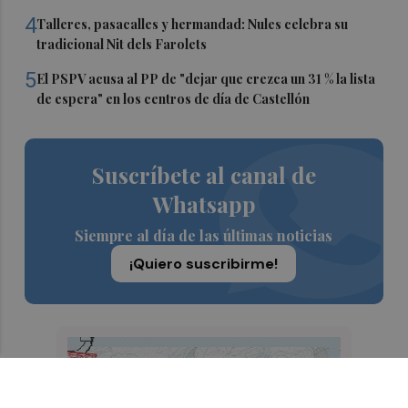
4
Talleres, pasacalles y hermandad: Nules celebra su
tradicional Nit dels Farolets
5
El PSPV acusa al PP de "dejar que crezca un 31 % la lista
de espera" en los centros de día de Castellón
Suscríbete al canal de
Whatsapp
Siempre al día de las últimas noticias
¡Quiero suscribirme!