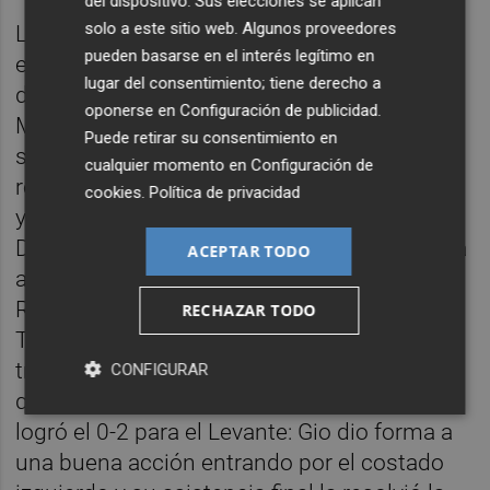
del dispositivo. Sus elecciones se aplican
solo a este sitio web. Algunos proveedores
La nota de emoción llegó especialmente en
pueden basarse en el interés legítimo en
el minuto 67. Ya había ejecutado una tanda
lugar del consentimiento; tiene derecho a
de triple cambio el Levante. Pero Sara
oponerse en
Configuración de publicidad
.
Monforte, luego, en su primera venta de
Puede retirar su consentimiento en
sustituciones dio la vez a Salma Paralluelo,
cualquier momento en
Configuración de
recuperada ya de una grave lesión de rodilla,
cookies
.
Política de privacidad
y que pudo por fin debutar en la Primera
División Femenina. Poco después, armó una
ACEPTAR TODO
acción ofensiva el Levante y el chut de Alba
Redondo cerca del poste lo repelió Elena de
RECHAZAR TODO
Toro. El partido progresó hacia el último
tramo. Y en la recta final, a cinco minutos de
CONFIGURAR
que completara el tiempo, Alba Redondo
logró el 0-2 para el Levante: Gio dio forma a
una buena acción entrando por el costado