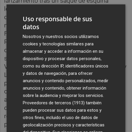
lanzamiento tras un saque de esquina
levantinista, pero el balón se fue por encima
del larguero. En el minuto 53, llegó una
Uso responsable de sus
notable oportunidad para las visitantes:
datos
Fiamma centró al corazón del área y Alba
Nosotros y nuestros socios utilizamos
Redondo remató de volea, obligando a Elena
cookies y tecnologías similares para
de Toro a lucirse para evitar el que hubiera
almacenar y acceder a información en su
sido el primer gol del partido. Replicó el
dispositivo y procesar datos personales,
Villarreal con las finalizaciones de Soldevila y
como su dirección IP, identificadores únicos
y datos de navegación, para ofrecer
Lara Mata en sendas acciones a balón
anuncios y contenido personalizados, medir
parado, pero no tuvo la fortuna del gol el
anuncios y contenido, obtener información
conjunto amarillo. Eso llegó, en clave
sobre la audiencia y mejorar los servicios.
azulgrana, en el 63, tras una acción y centro
Proveedores de terceros (1913)
también
de Falcón por la izquierda y su pase lo
pueden procesar sus datos para estos y
remató de cabeza Toletti en el palo cercano
otros fines, incluido el uso de datos de
para conseguir el 0-1.
geolocalización precisos y características