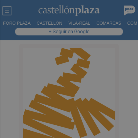
FORO PLAZA
CASTELLÓN
VILA-REAL
COMARCAS
COM
+ Seguir en Google