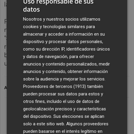
Uso responsable de sus
la invasión.
datos
Nosotros y nuestros socios utilizamos
Por su parte, Konashenkov ha reiterado que
cookies y tecnologías similares para
no hay ataques contra zonas residenciales.
almacenar y acceder a información en su
"Subrayo otra vez que las Fuerzas Armadas
dispositivo y procesar datos personales,
rusas no realizan ningún ataque contra los
como su dirección IP, identificadores únicos
barrios residenciales de las ciudades
y datos de navegación, para ofrecer
ucranianas", ha dicho.
anuncios y contenido personalizados, medir
anuncios y contenido, obtener información
sobre la audiencia y mejorar los servicios.
Proveedores de terceros (1913)
también
ARCHIVADO EN
RUS
pueden procesar sus datos para estos y
otros fines, incluido el uso de datos de
geolocalización precisos y características
del dispositivo. Sus elecciones se aplican
solo a este sitio web. Algunos proveedores
pueden basarse en el interés legítimo en