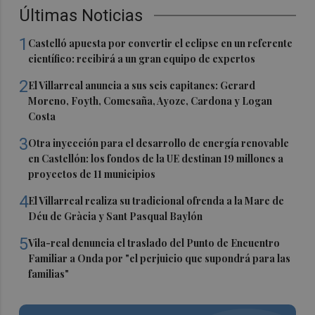
Últimas Noticias
1
Castelló apuesta por convertir el eclipse en un referente
científico: recibirá a un gran equipo de expertos
2
El Villarreal anuncia a sus seis capitanes: Gerard
Moreno, Foyth, Comesaña, Ayoze, Cardona y Logan
Costa
3
Otra inyección para el desarrollo de energía renovable
en Castellón: los fondos de la UE destinan 19 millones a
proyectos de 11 municipios
4
El Villarreal realiza su tradicional ofrenda a la Mare de
Déu de Gràcia y Sant Pasqual Baylón
5
Vila-real denuncia el traslado del Punto de Encuentro
Familiar a Onda por "el perjuicio que supondrá para las
familias"