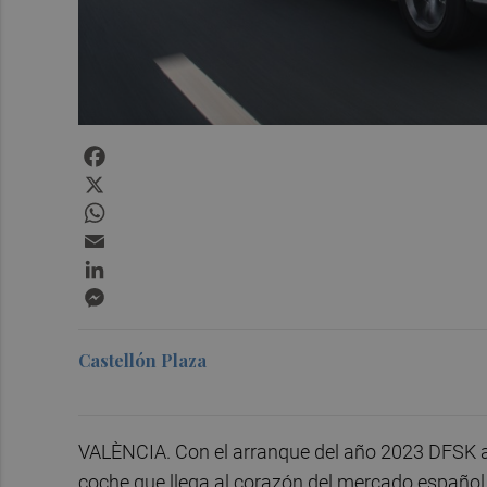
Facebook
X
WhatsApp
Email
LinkedIn
Messenger
Castellón Plaza
VALÈNCIA. Con el arranque del año 2023 DFSK 
coche que llega al corazón del mercado españo