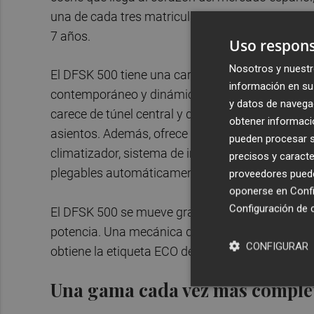
una de cada tres matriculaciones en nuestro paí
7 años.
Uso respons
Nosotros y nuestr
El DFSK 500 tiene una carrocería de cinco puerta
información en su 
contemporáneo y dinámico. Un coche que destac
y datos de navega
carece de túnel central y dispone de una buena 
obtener informació
asientos. Además, ofrece un amplio equipamien
pueden procesar su
climatizador, sistema de info-entretenimiento full
precisos y caracte
plegables automáticamente son de serie. Llegará
proveedores pueden
oponerse en
Confi
Configuración de 
El DFSK 500 se mueve gracias a un motor de cuat
potencia. Una mecánica que también puede funci
CONFIGURAR
obtiene la etiqueta ECO de la DGT.
Una gama cada vez más comple