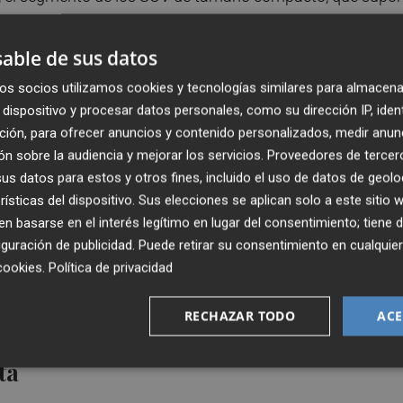
s. Y lo hace con una de las mejores garantías del mercado
able de sus datos
os socios utilizamos cookies y tecnologías similares para almacena
s y 4,38 metros de longitud, y despliega un diseño atracti
dispositivo y procesar datos personales, como su dirección IP, iden
a por ofrecer un interior amplio y muy cómodo, ya que
ción, para ofrecer anuncios y contenido personalizados, medir anun
cota de espacio para los ocupantes de la segunda fila de
n sobre la audiencia y mejorar los servicios.
Proveedores de tercer
to, donde elementos como el cambio automático,
s datos para estos y otros fines, incluido el uso de datos de geolo
-link, tapicería de eco-piel o los espejos retrovisores
rísticas del dispositivo. Sus elecciones se aplican solo a este sitio
 al mercado con dos acabados a elegir: Luxury e Intellige
 basarse en el interés legítimo en lugar del consentimiento; tiene 
guración de publicidad
. Puede retirar su consentimiento en cualqu
cookies
.
Política de privacidad
ro cilindros, con 1.498 cm3 de cilindrada y 114 CV de
onar con gas licuado del petróleo (GLP) en cuyo caso se
RECHAZAR TODO
ACE
ta