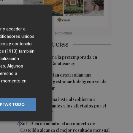
:
r y acceder a
vo,
tificadores únicos
Últimas Noticias
cios y contenido,
os (1913)
también
1
El Villarreal cierra la pretemporada en
calización
Turquía ante el Galatasaray
 web. Algunos
nt.
derecho a
2
Espaitec y Abervian desarrollan una
ier momento en
tecnología para gestionar hidrógeno verde
con energía solar
3
Miguel Barrachina insta al Gobierno a
PTAR TODO
"ayudar cuanto antes a los afectados por el
fuego en La Vall"
4
Sof-IA en un minuto: el aeropuerto de
Castellón alcanza el mejor resultado mensual