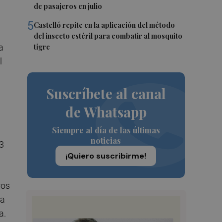
de pasajeros en julio
5
Castelló repite en la aplicación del método
del insecto estéril para combatir al mosquito
a
tigre
l
Suscríbete al canal
de Whatsapp
Siempre al día de las últimas
noticias
m3
¡Quiero suscribirme!
ros
ta
a.