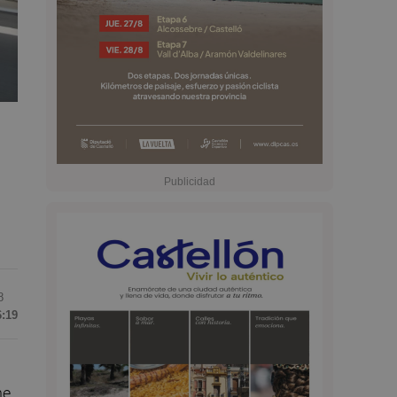
8
6:19
ne