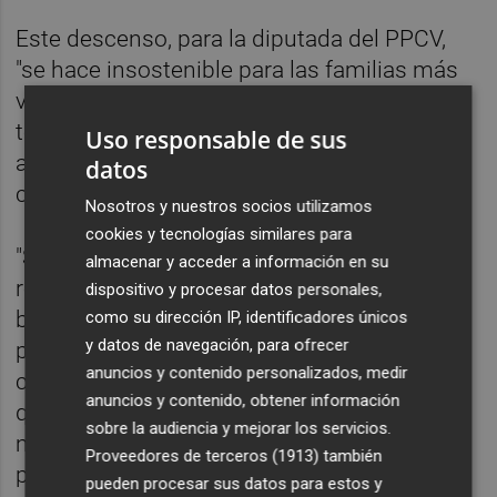
Este descenso, para la diputada del PPCV,
"se hace insostenible para las familias más
vulnerables, quienes llegan a destinar en
torno al 20,5% de su presupuesto a
Uso responsable de sus
alimentación, limitando su capacidad para
datos
cualquier otro tipo de gasto".
Nosotros y nuestros socios utilizamos
cookies y tecnologías similares para
"Son muchas las familias que han
almacenar y acceder a información en su
renunciado a la compra de productos
dispositivo y procesar datos personales,
básicos para una correcta alimentación
como su dirección IP, identificadores únicos
y datos de navegación, para ofrecer
porque no pueden asumir los costes de la
anuncios y contenido personalizados, medir
cesta de la compra", ha recalcado, al tiempo
anuncios y contenido, obtener información
que ha exigido el Ejecutivo central "una
sobre la audiencia y mejorar los servicios.
mayor protección a las rentas más bajas
Proveedores de terceros (1913)
también
para que puedan seguir una dieta
pueden procesar sus datos para estos y