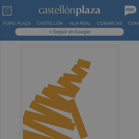
FORO PLAZA
CASTELLÓN
VILA-REAL
COMARCAS
COM
+ Seguir en Google