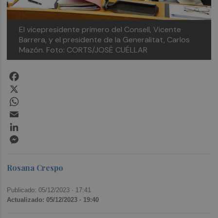
El vicepresidente primero del Consell, Vicente
Barrera, y el presidente de la Generalitat, Carlos
Mazón. Foto: CORTS/JOSÉ CUÉLLAR
Facebook
X
WhatsApp
Email
LinkedIn
Messenger
Rosana Crespo
Publicado: 05/12/2023 ·
17:41
Actualizado: 05/12/2023 · 19:40