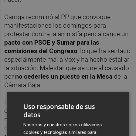
Garriga recriminó al PP que convoque
manifestaciones los domingos para
protestar contra la amnistía pero alcance un
pacto con PSOE y Sumar para las
comisiones del Congreso
, lo que ha sentado
especialmente mal a Vox y ha hecho estallar
la situación. Malestar que se une al causado
por
no cederles un puesto en la Mesa
de la
Cámara Baja.
Feijóo, por su parte, respondió este martes
Uso responsable de sus
durante una entrevista en
Cadena Cope
que
datos
no tiene ningún problema con Vox y que la
Nosotros y nuestros socios utilizamos
relación con ellos es "normal", si bien
cookies y tecnologías similares para