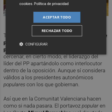
cookies
.
Política de privacidad
ACEPTAR TODO
RECHAZAR TODO
Tanto Garriga como Feijóo
desligaron lo que
pueda suceder a nivel nacional con los
CONFIGURAR
pactos en los territorios
. Abascal pretende
cercenar, en cierto modo, el liderazgo del
líder del PP apartándolo como interlocutor
dentro de la oposición. Aunque sí considera
válidos a los presidentes autonómicos
populares
con los que gobiernan.
Así que en la Comunitat Valenciana hacen
como si nada pasara. El portavoz
popular
en