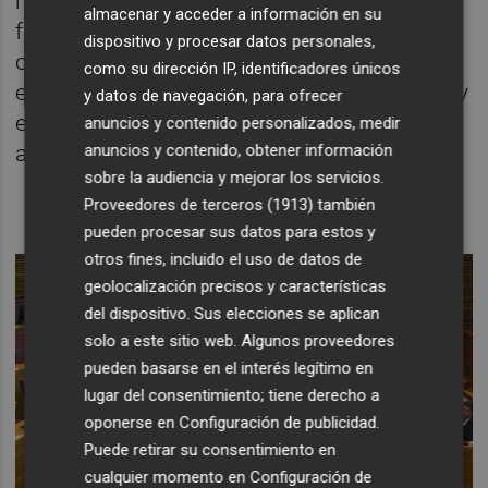
remarcó que no va a pedir permiso a la
almacenar y acceder a información en su
formación de Santiago Abascal para hacer
dispositivo y procesar datos personales,
concentraciones en la calle. El líder del PP,
como su dirección IP, identificadores únicos
eso sí, destacó que son partidos diferentes y
y datos de navegación, para ofrecer
en algunas cosas "muy distintos", por lo que
anuncios y contenido personalizados, medir
anuncios y contenido, obtener información
a veces se ponen de acuerdo y otras no.
sobre la audiencia y mejorar los servicios.
Proveedores de terceros (1913)
también
pueden procesar sus datos para estos y
otros fines, incluido el uso de datos de
geolocalización precisos y características
del dispositivo. Sus elecciones se aplican
solo a este sitio web. Algunos proveedores
pueden basarse en el interés legítimo en
lugar del consentimiento; tiene derecho a
oponerse en
Configuración de publicidad
.
Puede retirar su consentimiento en
cualquier momento en
Configuración de