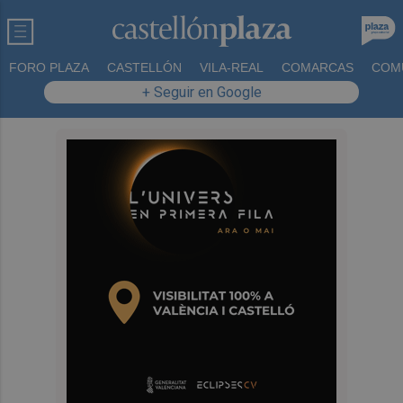
FORO PLAZA
CASTELLÓN
VILA-REAL
COMARCAS
COM
+ Seguir en Google