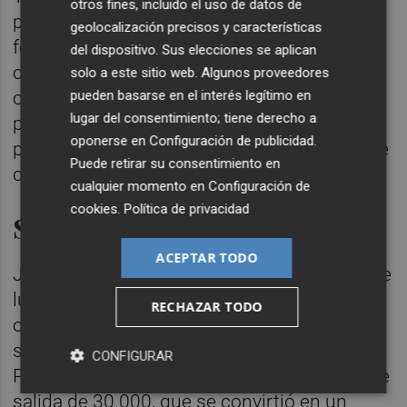
otros fines, incluido el uso de datos de
preowned están proyectados a crecer de
geolocalización precisos y características
forma significativa en los próximos años
del dispositivo. Sus elecciones se aplican
catapultados por varios factores: la
solo a este sitio web. Algunos proveedores
pueden basarse en el interés legítimo en
combinación de innovación, la
lugar del consentimiento; tiene derecho a
personalización y la sostenibilidad y un
oponerse en
Configuración de publicidad
.
público diverso y consciente de la calidad de
Puede retirar su consentimiento en
cada pieza y el impacto ambiental.
cualquier momento en
Configuración de
cookies
.
Política de privacidad
Subastas récord
ACEPTAR TODO
Junto a la ‘pre-owned’, la joyería y relojería de
lujo también levantan gran expectación en
RECHAZAR TODO
otro mercado: las firmas especializadas de
subastas. Este julio, Segre subastó un Patek
CONFIGURAR
Philippe por 900.000 euros, con un precio de
salida de 30.000, que se convirtió en un