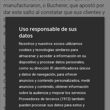
manufacturaron, o Bucherer, que apostó por
dar este salto al constatar que sus clientes y
compradores potenciales mostraban gran
interés por relojes atemporales, por su
Uso responsable de sus
atractivo emocional y la sostenibilidad.
datos
Nosotros y nuestros socios utilizamos
La participación de todas estas grandes
cookies y tecnologías similares para
firmas en el mercado pre-owned ha
almacenar y acceder a información en su
aumentado la confianza de los
dispositivo y procesar datos personales,
consumidores en la compra de relojes de
como su dirección IP, identificadores únicos
segunda mano. Y, según detalla Boston
y datos de navegación, para ofrecer
anuncios y contenido personalizados, medir
Consulting Group, en 2026 se calcula que
anuncios y contenido, obtener información
más del 30% de la relojería de lujo
sobre la audiencia y mejorar los servicios.
corresponda a relojes de segunda mano.
Proveedores de terceros (1913)
también
pueden procesar sus datos para estos y
Tanto la alta relojería como el mercado de