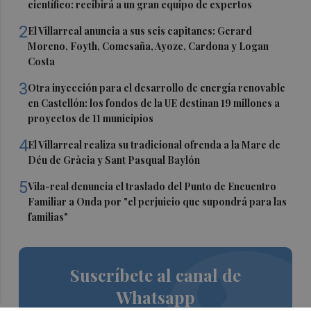
científico: recibirá a un gran equipo de expertos
2
El Villarreal anuncia a sus seis capitanes: Gerard
Moreno, Foyth, Comesaña, Ayoze, Cardona y Logan
Costa
3
Otra inyección para el desarrollo de energía renovable
en Castellón: los fondos de la UE destinan 19 millones a
proyectos de 11 municipios
4
El Villarreal realiza su tradicional ofrenda a la Mare de
Déu de Gràcia y Sant Pasqual Baylón
5
Vila-real denuncia el traslado del Punto de Encuentro
Familiar a Onda por "el perjuicio que supondrá para las
familias"
Suscríbete al canal de
Whatsapp