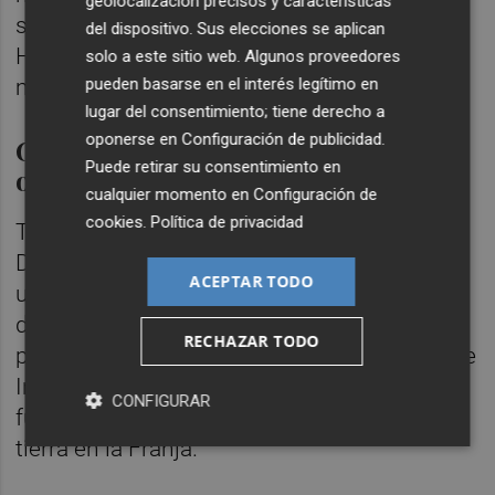
geolocalización precisos y características
simplemente que perdamos la guerra y que
del dispositivo. Sus elecciones se aplican
Hamás se quede allí", ha respondido el
solo a este sitio web. Algunos proveedores
mandatario.
pueden basarse en el interés legítimo en
lugar del consentimiento; tiene derecho a
oponerse en
Configuración de publicidad
.
Gallant defiende "profundizar la
Puede retirar su consentimiento en
operación en Gaza"
cualquier momento en
Configuración de
cookies
.
Política de privacidad
También este domingo el ministro de
Defensa israelí,
Yoav Gallant
, ha defendido
ACEPTAR TODO
una "profundización" de la guerra en Gaza
durante una comparecencia en la que ha
RECHAZAR TODO
presentado ante los asistentes el material de
Inteligencia de Hamás incautado por las
CONFIGURAR
fuerzas israelíes durante su operación por
tierra en la Franja.