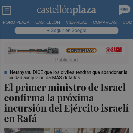
FORO PLAZA
CASTELLÓN
VILA-REAL
COMARCAS
COM
+ Seguir en Google
Netanyahu DICE que los civiles tendrán que abandonar la
ciudad aunque no da MÁS detalles
El primer ministro de Israel
confirma la próxima
incursión del Ejército israelí
en Rafá