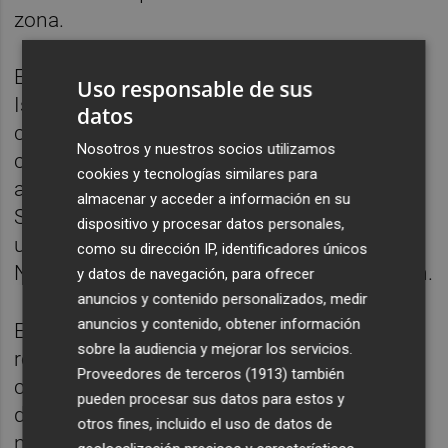
zona.
Este pasado sábado, mientras aliados de
Uso responsable de sus
Israel, como Alemania, avisaban de la
datos
catastrófica tragedia que podría ocurrir en la
Nosotros y nuestros socios utilizamos
ciudad si entra el Ejército israelí, países
cookies y tecnologías similares para
afines a la causa palestina como Arabia
almacenar y acceder a información en su
Saudí o Jordania han pedido una reunión
dispositivo y procesar datos personales,
urgente del Consejo de Seguridad de
como su dirección IP, identificadores únicos
Naciones Unidas sobre esta futura incursión.
y datos de navegación, para ofrecer
anuncios y contenido personalizados, medir
anuncios y contenido, obtener información
El primer ministro, en este sentido, ha
sobre la audiencia y mejorar los servicios.
rechazado los llamamientos internacionales
Proveedores de terceros (1913)
también
contra este despliegue. "Aquellos que nos
pueden procesar sus datos para estos y
dicen que no podemos entrar en Rafá bajo
otros fines, incluido el uso de datos de
ninguna circunstancia nos están diciendo