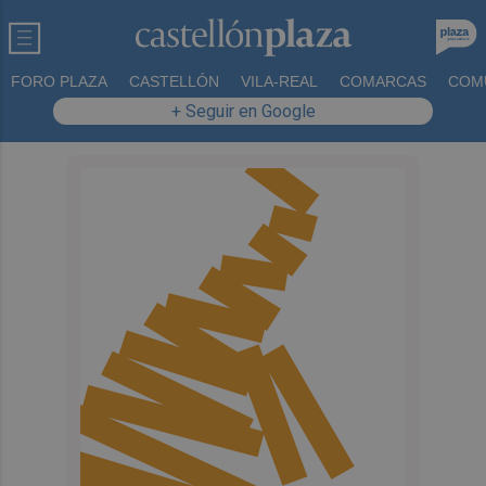
FORO PLAZA
CASTELLÓN
VILA-REAL
COMARCAS
COM
+ Seguir en Google