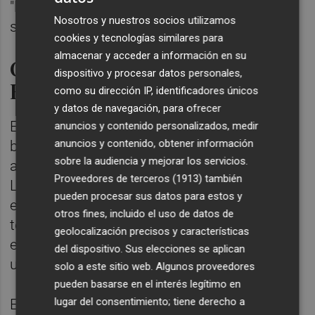
"legado de grandeza, responsabilidad y
Nosotros y nuestros socios utilizamos
sentido de la Historia" hay que honrar.
cookies y tecnologías similares para
almacenar y acceder a información en su
Obligación de legar una
dispositivo y procesar datos personales,
España unida
como su dirección IP, identificadores únicos
y datos de navegación, para ofrecer
En este punto el monarca, que ha dedicado
anuncios y contenido personalizados, medir
anuncios y contenido, obtener información
buena parte del discurso a hablar de las
sobre la audiencia y mejorar los servicios.
aspiraciones de la generación de la Princesa
Proveedores de terceros (1913)
también
Leonor, que acaba de alcanzar la mayoría de
pueden procesar sus datos para estos y
edad, ha recalcado que "la obligación de
otros fines, incluido el uso de datos de
todas las instituciones es legar a los
geolocalización precisos y características
españoles más jóvenes una España sólida y
del dispositivo. Sus elecciones se aplican
unida, sin divisiones ni enfrentamientos".
solo a este sitio web. Algunos proveedores
pueden basarse en el interés legítimo en
lugar del consentimiento; tiene derecho a
El futuro, ha dicho Don Felipe, "siempre es