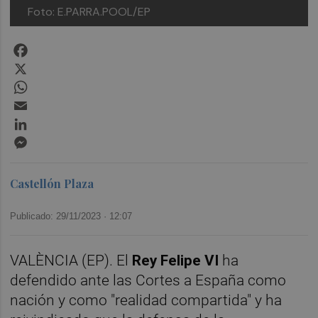
Foto: E.PARRA.POOL/EP
Facebook
X
WhatsApp
Email
LinkedIn
Messenger
Castellón Plaza
Publicado: 29/11/2023 ·
12:07
VALÈNCIA (EP). El
Rey Felipe VI
ha
defendido ante las Cortes a España como
nación y como "realidad compartida" y ha