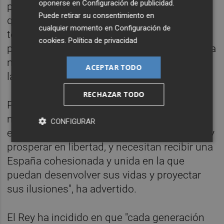
oponerse en
Configuración de publicidad
.
promesa de algo mejor y nuestros jóvenes,
Puede retirar su consentimiento en
que serán sus protagonistas, aspiran con
cualquier momento en
Configuración de
todo derecho a esa mejora". Unos jóvenes
cookies
.
Política de privacidad
para los que, ha puntualizado, "la democracia
no es una aspiración" sino "una realidad" en
ACEPTAR TODO
la que han nacido y crecido.
RECHAZAR TODO
Para poder afrontar el futuro con confianza
necesitan "de un marco democrático" como
CONFIGURAR
es la Constitución que "les permita convivir y
prosperar en libertad, y necesitan recibir una
España cohesionada y unida en la que
puedan desenvolver sus vidas y proyectar
sus ilusiones", ha advertido.
El Rey ha incidido en que "cada generación