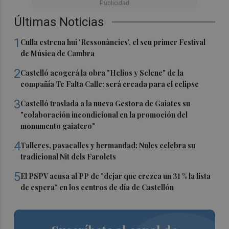
Últimas Noticias
1
Culla estrena hui 'Ressonàncies', el seu primer Festival
de Música de Cambra
2
Castelló acogerá la obra "Helios y Selene" de la
compañía Te Falta Calle: será creada para el eclipse
3
Castelló traslada a la nueva Gestora de Gaiates su
"colaboración incondicional en la promoción del
monumento gaiatero"
4
Talleres, pasacalles y hermandad: Nules celebra su
tradicional Nit dels Farolets
5
El PSPV acusa al PP de "dejar que crezca un 31 % la lista
de espera" en los centros de día de Castellón