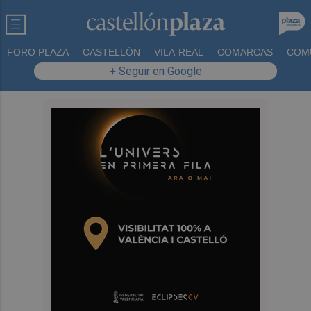
FORO PLAZA
CASTELLÓN
VILA-REAL
COMARCAS
COM
+ Seguir en Google