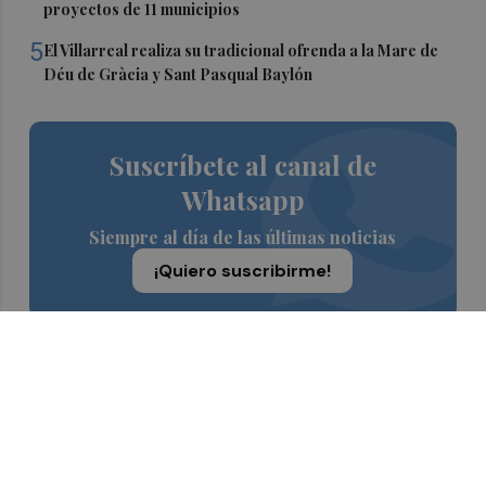
proyectos de 11 municipios
5
El Villarreal realiza su tradicional ofrenda a la Mare de
Déu de Gràcia y Sant Pasqual Baylón
Suscríbete al canal de
Whatsapp
Siempre al día de las últimas noticias
¡Quiero suscribirme!