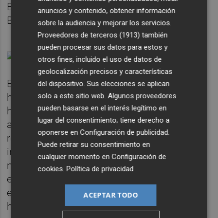
Educación Física trabajan con el cuerpo y la
anuncios y contenido, obtener información
Biología estudia el cuerpo…
sobre la audiencia y mejorar los servicios.
Proveedores de terceros (1913)
también
pueden procesar sus datos para estos y
otros fines, incluido el uso de datos de
geolocalización precisos y características
Estos argumentos que pueden parecer
del dispositivo. Sus elecciones se aplican
solo a este sitio web. Algunos proveedores
humorísticas son exactamente los que se
pueden basarse en el interés legítimo en
han discutido en los claustros, que llevan
lugar del consentimiento; tiene derecho a
años siendo absolutamente ridículos. Es la
oponerse en
Configuración de publicidad
.
realidad de los centros educativos
Puede retirar su consentimiento en
intentando adaptarse a una ley que no tiene
cualquier momento en
Configuración de
ni idea de la realidad de los centros
cookies
.
Política de privacidad
educativos. Porque por mucho que nos
empeñemos, y os aseguro que en mi centro
ACEPTAR TODO
hay grandes profesionales que se han