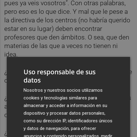
pues ya veis vosotros”. Con otras palabras,
pero eso es lo que dice. Y mal que le pese a
la directiva de los centros (no habría querido
estar en su lugar) deben encontrar
profesores que den ámbitos. O sea, que den
materias de las que a veces no tienen ni
idea.
Uso responsable de sus
¿Unimos Música y Educación Física? A fin de
datos
cuentas con la música se baila, ¿no?
Nosotros y nuestros socios utilizamos
¿Música y Plástica? Las dos son asignaturas
cookies y tecnologías similares para
almacenar y acceder a información en su
artísticas, unos expresan con notas y otros
dispositivo y procesar datos personales,
con colores…
como su dirección IP, identificadores únicos
y datos de navegación, para ofrecer
¿Y Biología con Educación Física? Los de
anuncios y contenido personalizados, medir