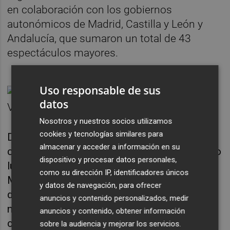
en colaboración con los gobiernos
autonómicos de Madrid, Castilla y León y
Andalucía, que sumaron un total de 43
espectáculos mayores.
Uso responsable de sus
datos
Nosotros y nuestros socios utilizamos
cookies y tecnologías similares para
De esta forma, de los 915 festejos taurinos
almacenar y acceder a información en su
celebrados en 2022 el 75 por ciento ha tenido
dispositivo y procesar datos personales,
lugar en solo cuatro comunidades: la de
como su dirección IP, identificadores únicos
Madrid (188), que experimentó un aumento
y datos de navegación, para ofrecer
del 48 por ciento y lideró el campo de las
anuncios y contenido personalizados, medir
novilladas con 98; la de Andalucía (177), a la
anuncios y contenido, obtener información
cabeza del número de corridas de toros con
sobre la audiencia y mejorar los servicios.