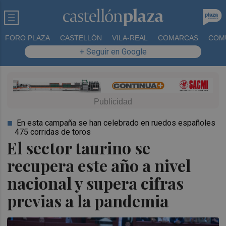
FORO PLAZA
CASTELLÓN
VILA-REAL
COMARCAS
COM
+ Seguir en Google
En esta campaña se han celebrado en ruedos españoles
475 corridas de toros
El sector taurino se
recupera este año a nivel
nacional y supera cifras
previas a la pandemia