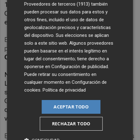
112; la de Castilla-La Mancha (162) y la de
Proveedores de terceros (1913)
también
pueden procesar sus datos para estos y
Castilla y León (153), primera, con 43, en
otros fines, incluido el uso de datos de
espectáculos de rejones.
geolocalización precisos y características
del dispositivo. Sus elecciones se aplican
Esta notable subida ha mantenido similares
solo a este sitio web. Algunos proveedores
proporciones en Extremadura (50 festejos),
pueden basarse en el interés legítimo en
Comunidad Valencia (39)
, Aragón (37),
lugar del consentimiento; tiene derecho a
oponerse en
Configuración de publicidad
.
Navarra (30), Murcia (26), País Vasco (17),
Puede retirar su consentimiento en
cualquier momento en
Configuración de
La Rioja (16) y Cantabria (14), mientras que
cookies
.
Política de privacidad
se mantuvieron en cifras casi testimoniales
Galicia, Baleares y Asturias, comunidad esta
ACEPTAR TODO
que no ha celebrado la feria de Gijón por el
veto del ayuntamiento.
RECHAZAR TODO
En cuanto a los verificados en Francia, cuyos