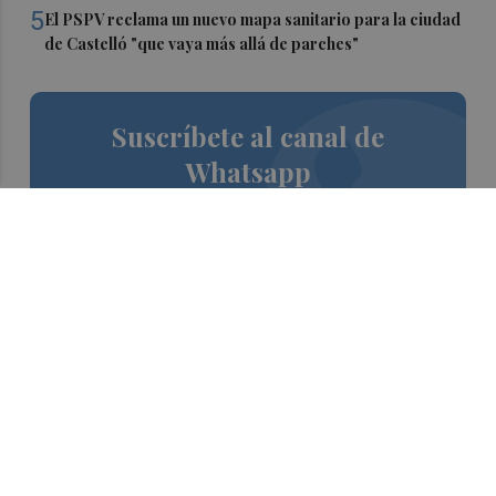
5
El PSPV reclama un nuevo mapa sanitario para la ciudad
de Castelló "que vaya más allá de parches"
Suscríbete al canal de
Whatsapp
Siempre al día de las últimas noticias
¡Quiero suscribirme!