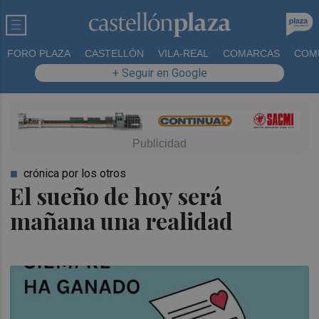
FORO PLAZA
CASTELLÓN
VILA-REAL
COMARCAS
COM
+ Seguir en Google
crónica por los otros
El sueño de hoy será
mañana una realidad