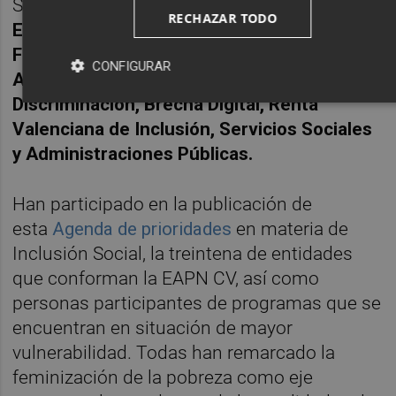
Son
93 propuestas en materia de Vivienda,
RECHAZAR TODO
Empleo, Formación, Economía Social, Salud,
Fortalecimiento del Tercer Sector de
CONFIGURAR
Acción Social, Igualdad de Trato y No
Discriminación, Brecha Digital, Renta
Valenciana de Inclusión, Servicios Sociales
y Administraciones Públicas.
Han participado en la publicación de
esta
Agenda de prioridades
en materia de
Inclusión Social, la treintena de entidades
que conforman la EAPN CV, así como
personas participantes de programas que se
encuentran en situación de mayor
vulnerabilidad. Todas han remarcado la
feminización de la pobreza como eje