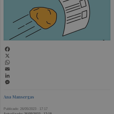
Facebook
X
WhatsApp
Email
LinkedIn
Messenger
Ana Mansergas
Publicado: 26/05/2023 ·
17:17
Actualizado: 26/05/2023 · 17:18