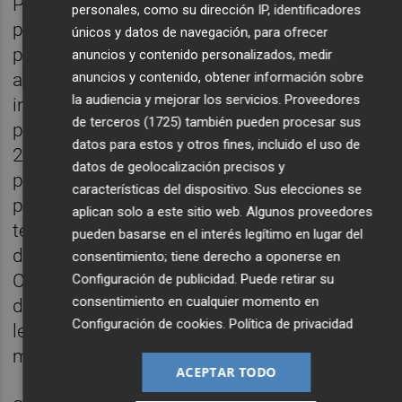
Por ello trabajar y votar opciones que
personales, como su dirección IP, identificadores
permitan y estén alineadas en erradicar la
únicos y datos de navegación, para ofrecer
pobreza es vital si queremos seguir
anuncios y contenido personalizados, medir
anuncios y contenido, obtener información sobre
avanzando . Y EAPN CV es una de las
la audiencia y mejorar los servicios.
Proveedores
instituciones que trabaja en esta línea, ha
de terceros (1725)
también pueden procesar sus
publicado su Agenda por la Inclusión Social
datos para estos y otros fines, incluido el uso de
2023-2027 con el objetivo de que sus
datos de geolocalización precisos y
propuestas en favor de la lucha contra la
características del dispositivo. Sus elecciones se
pobreza y por la inclusión social sean
aplican solo a este sitio web. Algunos proveedores
tenidas en cuenta por los y las responsables
pueden basarse en el interés legítimo en lugar del
de las Administraciones Públicas en la
consentimiento; tiene derecho a oponerse en
Comunitat Valenciana, así como por el resto
Configuración de publicidad
. Puede retirar su
consentimiento en cualquier momento en
de representantes políticos, en la nueva
Configuración de cookies
.
Política de privacidad
legislatura que se inicia a partir del 28 de
mayo de 2023.
ACEPTAR TODO