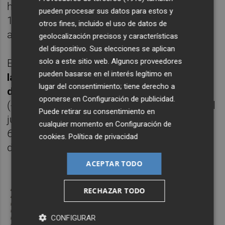
hasta los 955,5 millones, lo que equivale al
pueden procesar sus datos para estos y
14,2% de las ventas de productos
otros fines, incluido el uso de datos de
autonómicos al exterior.
geolocalización precisos y características
del dispositivo. Sus elecciones se aplican
solo a este sitio web. Algunos proveedores
En cuanto a destinos,
las exportaciones de
pueden basarse en el interés legítimo en
la Comunitat Valenciana crecieron en tres
lugar del consentimiento; tiene derecho a
de los cinco continentes
siendo África
oponerse en
Configuración de publicidad
.
(-18,4%) con 337,8 millones y un 5% del total
Puede retirar su consentimiento en
junto a Asia (-4,3%) con 450,3 millones y un
cualquier momento en
Configuración de
6,7% los que presentaron números
cookies
.
Política de privacidad
descendentes.
ACEPTAR TODO
RECHAZAR TODO
CONFIGURAR