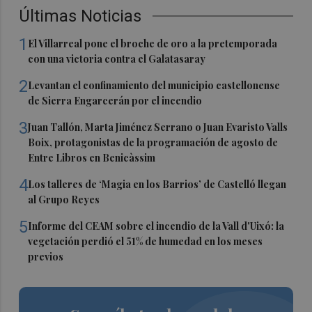
Últimas Noticias
1
El Villarreal pone el broche de oro a la pretemporada
con una victoria contra el Galatasaray
2
Levantan el confinamiento del municipio castellonense
de Sierra Engarcerán por el incendio
3
Juan Tallón, Marta Jiménez Serrano o Juan Evaristo Valls
Boix, protagonistas de la programación de agosto de
Entre Libros en Benicàssim
4
Los talleres de ‘Magia en los Barrios’ de Castelló llegan
al Grupo Reyes
5
Informe del CEAM sobre el incendio de la Vall d'Uixó: la
vegetación perdió el 51% de humedad en los meses
previos