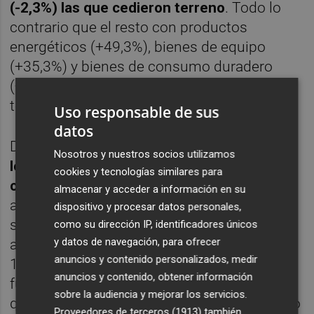
(-2,3%) las que cedieron terreno
. Todo lo
contrario que el resto con productos
energéticos (+49,3%), bienes de equipo
(+35,3%) y bienes de consumo duradero
(+10,3%), que lideraron los avances en
términos porcentuales.
Uso responsable de sus
datos
De nuevo, y en números absolutos,
el podio
Nosotros y nuestros socios utilizamos
lo coparon alimentación, bebidas y tabaco
cookies y tecnologías similares para
con 1.551,4 millones tras repuntar un 7%
y
almacenar y acceder a información en su
alcanzar el 23,1% del total exportador. En
dispositivo y procesar datos personales,
segundo lugar se mantuvo el sector
como su dirección IP, identificadores únicos
y datos de navegación, para ofrecer
automóvil con 1.032,4 millones (+1,9%) y un
anuncios y contenido personalizados, medir
15,4% de la 'tarta'; mientras que el tercero
anuncios y contenido, obtener información
fue precisamente semimanufacturas no
sobre la audiencia y mejorar los servicios.
químicas pese a retroceder el 6,1% reseñado
Proveedores de terceros (1913)
también