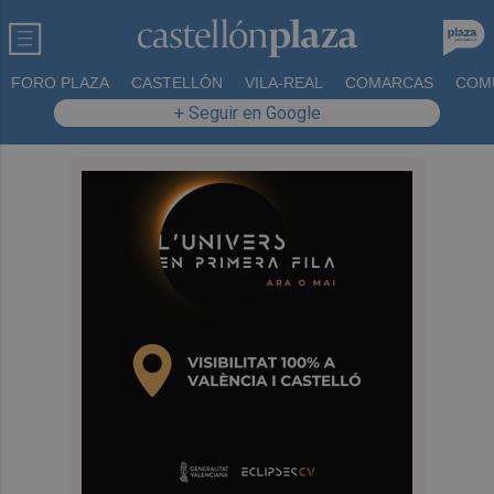
FORO PLAZA
CASTELLÓN
VILA-REAL
COMARCAS
COM
+ Seguir en Google