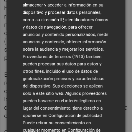
almacenar y acceder a información en su
ha de abandonar el domicilio habitual, el
dispositivo y procesar datos personales,
requisito de ocupación efectiva en el
como su dirección IP, identificadores únicos
momento de la transmisión o en cualquier
y datos de navegación, para ofrecer
día de los dos años anteriores a la misma,
anuncios y contenido personalizados, medir
(...) se entenderá cumplido cuando tal
anuncios y contenido, obtener información
situación concurra en el cónyuge que
sobre la audiencia y mejorar los servicios.
Proveedores de terceros (1913)
también
permaneció en la misma".
pueden procesar sus datos para estos y
otros fines, incluido el uso de datos de
El alto tribunal se ha pronunciado así al
geolocalización precisos y características
resolver un recurso de casación sobre un
del dispositivo. Sus elecciones se aplican
caso en el que la Agencia Tributaria denegó
solo a este sitio web. Algunos proveedores
la exención fiscal de la ganancias por venta
pueden basarse en el interés legítimo en
de la vivienda habitual por ese motivo, pese a
lugar del consentimiento; tiene derecho a
cumplirse el resto de requisitos.
oponerse en
Configuración de publicidad
.
Puede retirar su consentimiento en
cualquier momento en
Configuración de