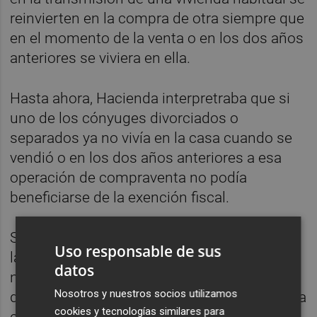
reinvierten en la compra de otra siempre que
en el momento de la venta o en los dos años
anteriores se viviera en ella.
Hasta ahora, Hacienda interpretraba que si
uno de los cónyuges divorciados o
separados ya no vivía en la casa cuando se
vendió o en los dos años anteriores a esa
operación de compraventa no podía
beneficiarse de la exención fiscal.
Sin embargo, el TS ha establecido que, "en
Uso responsable de sus
las situaciones de separación, divorcio o
datos
nulidad del matrimonio que hubieren
Nosotros y nuestros socios utilizamos
determinado el cese de la ocupación efectiva
cookies y tecnologías similares para
como vivienda habitual, para el cónyuge que