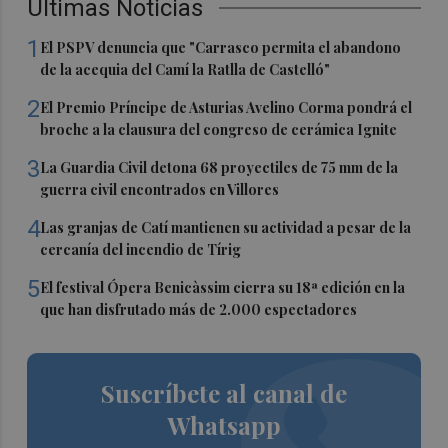
Últimas Noticias
1
El PSPV denuncia que "Carrasco permita el abandono
de la acequia del Camí la Ratlla de Castelló"
2
El Premio Príncipe de Asturias Avelino Corma pondrá el
broche a la clausura del congreso de cerámica Ignite
3
La Guardia Civil detona 68 proyectiles de 75 mm de la
guerra civil encontrados en Villores
4
Las granjas de Catí mantienen su actividad a pesar de la
cercanía del incendio de Tírig
5
El festival Ópera Benicàssim cierra su 18ª edición en la
que han disfrutado más de 2.000 espectadores
Suscríbete al canal de
Whatsapp