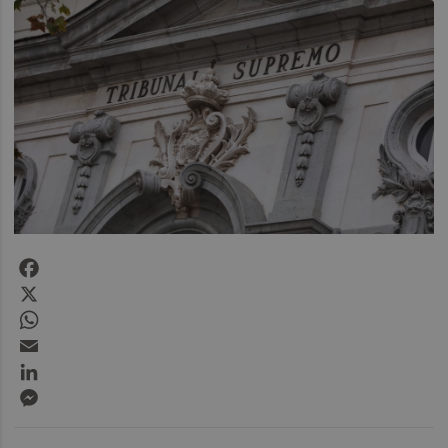
Facebook
X
WhatsApp
Email
LinkedIn
Messenger