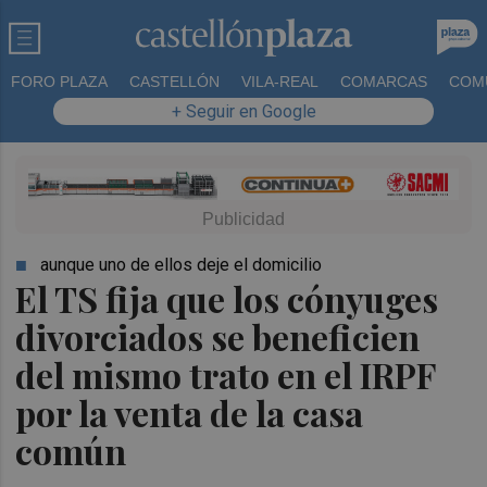
FORO PLAZA
CASTELLÓN
VILA-REAL
COMARCAS
COM
+ Seguir en Google
aunque uno de ellos deje el domicilio
El TS fija que los cónyuges
divorciados se beneficien
del mismo trato en el IRPF
por la venta de la casa
común