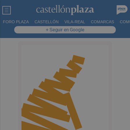
FORO PLAZA
CASTELLÓN
VILA-REAL
COMARCAS
COM
+ Seguir en Google