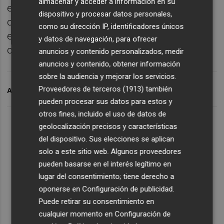
almacenar y acceder a información en su
energía en el hogar, una avanzada unidad de
dispositivo y procesar datos personales,
carga mural y otros accesorios, como
como su dirección IP, identificadores únicos
enchufes con adaptador para aparatos y
y datos de navegación, para ofrecer
cables para cargar otros vehículos.
anuncios y contenido personalizados, medir
anuncios y contenido, obtener información
sobre la audiencia y mejorar los servicios.
Proveedores de terceros (1913)
también
ARCHIVADO EN
TOR
pueden procesar sus datos para estos y
otros fines, incluido el uso de datos de
geolocalización precisos y características
del dispositivo. Sus elecciones se aplican
solo a este sitio web. Algunos proveedores
pueden basarse en el interés legítimo en
lugar del consentimiento; tiene derecho a
oponerse en
Configuración de publicidad
.
Puede retirar su consentimiento en
cualquier momento en
Configuración de