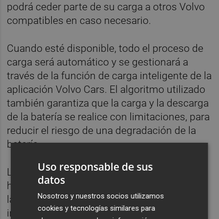
podrá ceder parte de su carga a otros Volvo
compatibles en caso necesario.
Cuando esté disponible, todo el proceso de
carga será automático y se gestionará a
través de la función de carga inteligente de la
aplicación Volvo Cars. El algoritmo utilizado
también garantiza que la carga y la descarga
de la batería se realice con limitaciones, para
reducir el riesgo de una degradación de la
batería.
Uso responsable de sus
La compañía tiene previsto ofrecer el
datos
hardware necesario para empezar a utilizar
Nosotros y nuestros socios utilizamos
las funciones de carga bidireccional,
cookies y tecnologías similares para
incluidos un sistema de gestión de la