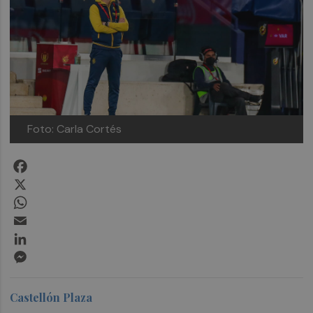
Foto: Carla Cortés
Facebook
X
WhatsApp
Email
LinkedIn
Messenger
Castellón Plaza