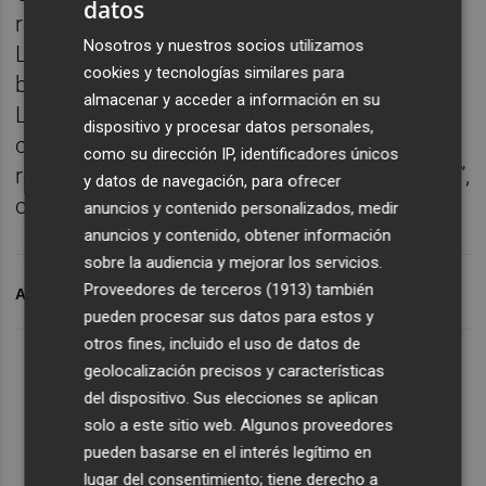
datos
retomar la competición principal que es la
Nosotros y nuestros socios utilizamos
Liga donde estamos haciendo un camino
cookies y tecnologías similares para
bonito. En dos semanas tenemos la Europa
almacenar y acceder a información en su
League, esperemos haber recuperado a
dispositivo y procesar datos personales,
ciertos jugadores para tener capacidad de
como su dirección IP, identificadores únicos
respuesta a muchos partidos en pocos días”,
y datos de navegación, para ofrecer
concluyó.
anuncios y contenido personalizados, medir
anuncios y contenido, obtener información
sobre la audiencia y mejorar los servicios.
Proveedores de terceros (1913)
también
ARCHIVADO EN
VILLAR
OPA
pueden procesar sus datos para estos y
otros fines, incluido el uso de datos de
geolocalización precisos y características
del dispositivo. Sus elecciones se aplican
solo a este sitio web. Algunos proveedores
pueden basarse en el interés legítimo en
lugar del consentimiento; tiene derecho a