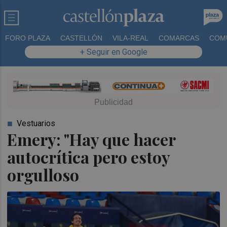
FORO PLAZA
CASTELLÓN
VILA-REAL
COMARCAS
COM
+ Seguir en Google
Vestuarios
Emery: "Hay que hacer
autocrítica pero estoy
orgulloso