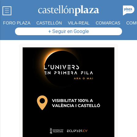
FORO PLAZA
CASTELLÓN
VILA-REAL
COMARCAS
COM
+ Seguir en Google