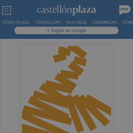
FORO PLAZA
CASTELLÓN
VILA-REAL
COMARCAS
COM
+ Seguir en Google