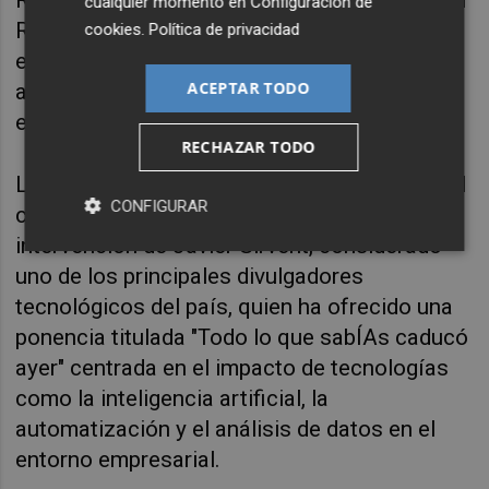
Raya, director de Innovación, IA y Empresa en
cualquier momento en
Configuración de
Red.es, quien ha destacado el papel
cookies
.
Política de privacidad
estratégico de la Oficina Acelera Pyme para
ACEPTAR TODO
acercar la transformación digital al tejido
empresarial.
RECHAZAR TODO
La jornada, abierta al ecosistema empresarial
CONFIGURAR
castellonense, ha proseguido con la
intervención de Javier Sirvent, considerado
uno de los principales divulgadores
tecnológicos del país, quien ha ofrecido una
ponencia titulada "Todo lo que sabÍAs caducó
ayer" centrada en el impacto de tecnologías
como la inteligencia artificial, la
automatización y el análisis de datos en el
entorno empresarial.