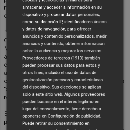
cookies y tecnologías similares para
mejora e incorporar soluciones digitales
almacenar y acceder a información en su
dispositivo y procesar datos personales,
orientadas al crecimiento y la competitividad.
como su dirección IP, identificadores únicos
y datos de navegación, para ofrecer
En este sentido, ha recordado también que la
anuncios y contenido personalizados, medir
OAP de CEEI Castellón, dirigida por Javier
anuncios y contenido, obtener información
Martínez, está desarrollando nuevas
sobre la audiencia y mejorar los servicios.
acciones formativas y actividades
Proveedores de terceros (1913)
también
especializadas en ámbitos como
pueden procesar sus datos para estos y
automatización, marketing digital, estrategia
otros fines, incluido el uso de datos de
geolocalización precisos y características
comercial o ciberseguridad, con el objetivo de
del dispositivo. Sus elecciones se aplican
"convertir la digitalización en resultados
solo a este sitio web. Algunos proveedores
reales para las empresas".
pueden basarse en el interés legítimo en
lugar del consentimiento; tiene derecho a
El acto de presentación ha contado con la
oponerse en
Configuración de publicidad
.
participación, en remoto, de Víctor Rodrigo
Puede retirar su consentimiento en