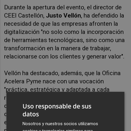
Durante la apertura del evento, el director de
CEEI Castellón,
Justo Vellón
, ha defendido la
necesidad de que las empresas afronten la
digitalización "no solo como la incorporación
de herramientas tecnológicas, sino como una
transformación en la manera de trabajar,
relacionarse con los clientes y generar valor".
Vellón ha destacado, además, que la Oficina
Acelera Pyme nace con una vocación
"práctica, estratégica y adaptada a cada
realidad empresarial", y ha explicado que
Uso responsable de sus
desde principios de año el equipo ya trabaja
datos
de forma individualizada con una veintena de
empresas y emprendedores de la provincia
Nosotros y nuestros socios utilizamos
para ayudarles a identificar oportunidades de