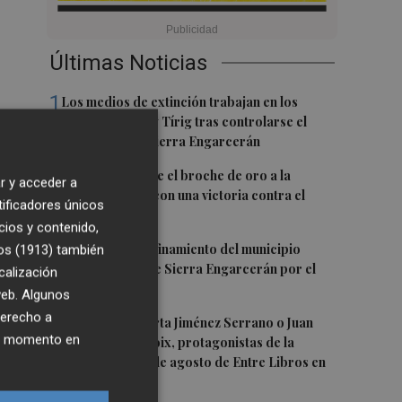
Últimas Noticias
1
Los medios de extinción trabajan en los
frentes de Catí y Tírig tras controlarse el
incendio de la Sierra Engarcerán
2
El Villarreal pone el broche de oro a la
r y acceder a
pretemporada con una victoria contra el
tificadores únicos
Galatasaray
cios y contenido,
3
Levantan el confinamiento del municipio
os (1913)
también
castellonense de Sierra Engarcerán por el
calización
incendio
 web. Algunos
derecho a
4
Juan Tallón, Marta Jiménez Serrano o Juan
ier momento en
Evaristo Valls Boix, protagonistas de la
programación de agosto de Entre Libros en
rta
Benicàssim