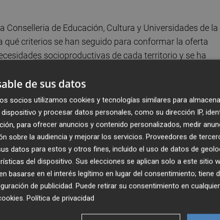
la Conselleria de Educación, Cultura y Universidades de la
a qué criterios se han seguido para conformar la oferta
ecesidades socioproductivas de cada territorio y se ha
a empleabilidad, el desarrollo social, la ruralidad o la
able de sus datos
artí.
os socios utilizamos cookies y tecnologías similares para almacena
 niveles
dispositivo y procesar datos personales, como su dirección IP, iden
ción, para ofrecer anuncios y contenido personalizados, medir anun
os los niveles de la Formación Profesional, desde la FP
n sobre la audiencia y mejorar los servicios.
Proveedores de tercer
 inicial y refuerzo de la inclusión educativa hasta los
s datos para estos y otros fines, incluido el uso de datos de geolo
Informática y Comunicaciones, Instalación y
rísticas del dispositivo. Sus elecciones se aplican solo a este sitio
imentarias.
 basarse en el interés legítimo en lugar del consentimiento; tiene 
guración de publicidad
. Puede retirar su consentimiento en cualqu
cookies
.
Política de privacidad
formativos recoge son los Ciclos Superiores, con más ofe
omunicaciones, Energía y Agua, Comercio y Marketing o