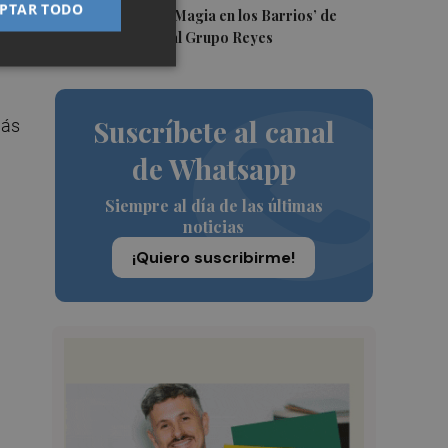
PTAR TODO
5
e,
Los talleres de ‘Magia en los Barrios’ de
Castelló llegan al Grupo Reyes
la
Suscríbete al canal
más
de Whatsapp
Siempre al día de las últimas
noticias
¡Quiero suscribirme!