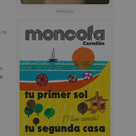
6:39
n
en