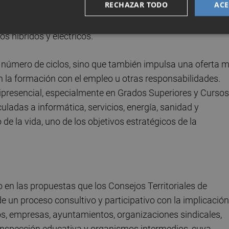
RECHAZAR TODO
ACE
obran especial relevancia en la oferta del curso que vien
 como inteligencia artificial, big data, computación en 
los híbridos y eléctricos.
l número de ciclos, sino que también impulsa una oferta 
n la formación con el empleo u otras responsabilidades.
ipresencial, especialmente en Grados Superiores y Cursos
uladas a informática, servicios, energía, sanidad y
 de la vida, uno de los objetivos estratégicos de la
o en las propuestas que los Consejos Territoriales de
un proceso consultivo y participativo con la implicación
os, empresas, ayuntamientos, organizaciones sindicales,
 inspección educativa y organismos intermedios, cuya