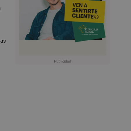
e
las