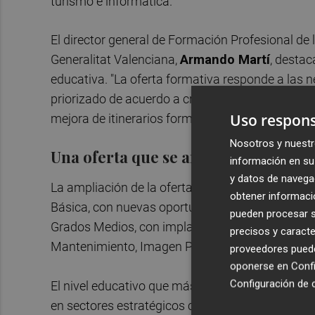
turismo e informática.
El director general de Formación Profesional de 
Generalitat Valenciana,
Armando Martí
, destac
educativa. "La oferta formativa responde a las n
priorizado de acuerdo a criterios objetivos como l
Uso respons
mejora de itinerarios formativos", ha señalado M
Nosotros y nuestr
Una oferta que se amplía a todos los
información en su 
y datos de navega
La ampliación de la oferta formativa alcanza tod
obtener informació
Básica, con nuevas oportunidades de cualificación
pueden procesar su
Grados Medios, con implantaciones en Sanidad, 
precisos y caracte
Mantenimiento, Imagen Personal e Industrias Al
proveedores pueden
oponerse en
Confi
Configuración de 
El nivel educativo que más novedades en ciclos 
en sectores estratégicos como Informática y C