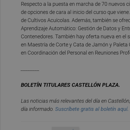
Respecto a la puesta en marcha de 70 nuevos cic
de opciones de cara al inicio del curso que vien
de Cultivos Acuícolas. Además, también se ofre
Aprendizaje Automático: Gestión de Datos y Ent
Contenedores. También hay oferta nueva en el s
en Maestría de Corte y Cata de Jamón y Paleta C
en Coordinación del Personal en Reuniones Profe
________
BOLET
Í
N
TITULARES
CASTELL
ÓN
PLAZA.
Las noticias más relevantes del d
í
a en
Castelló
n
d
í
a informado.
Suscr
í
bete
gratis al
bolet
í
n
aqu
í
.