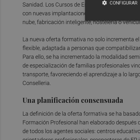
CONFIGURAR
Sanidad. Los Cursos de Especialización también c
con nuevas implantaciones en ámbitos emergentes
nube, fabricación inteligente, hostelería o vehícu
La nueva oferta formativa no solo incrementa e
flexible, adaptada a personas que compatibiliza
Para ello, se ha incrementado la modalidad sem
de especialización de familias profesionales vinc
transporte, favoreciendo el aprendizaje a lo largo
Conselleria.
Una planificación consensuada
La definición de la oferta formativa se ha basad
Formación Profesional han elaborado después de 
de todos los agentes sociales: centros educativ
orientadores profesionales, prospectores de FP,