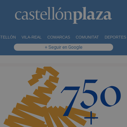
STELLÓN
VILA-REAL
COMARCAS
COMUNITAT
DEPORTES
+ Seguir en Google