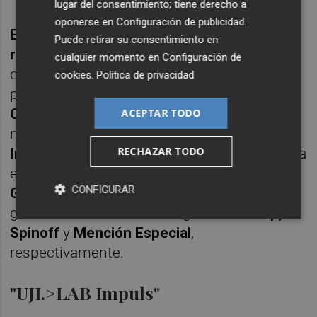
lugar del consentimiento; tiene derecho a
oponerse en
Configuración de publicidad
.
Espaitec
también organizó los
"VII Premios
Puede retirar su consentimiento en
rePCV"
, iniciativa impulsada por la
rePCV
,
cualquier momento en
Configuración de
que reconoce a compañías vinculadas a los
cookies
.
Política de privacidad
parques en las categorías
Startup, Spinoff,
Colaboración Universidad-Empresa
y, como
ACEPTAR TODO
novedad, una
Mención Especial a la
RECHAZAR TODO
Innovación ante Eventos Climáticos
. En esta
edición,
Arkadia Space, Cebimat
e
Innova
CONFIGURAR
Grid
, firmas de
Espaitec
, fueron
galardonadas con las categorías
Startup,
Spinoff
y
Mención Especial
,
respectivamente.
"UJI.>LAB Impuls"