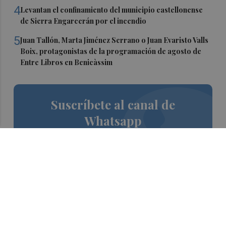
4
Levantan el confinamiento del municipio castellonense
de Sierra Engarcerán por el incendio
5
Juan Tallón, Marta Jiménez Serrano o Juan Evaristo Valls
Boix, protagonistas de la programación de agosto de
Entre Libros en Benicàssim
Suscríbete al canal de
Whatsapp
Siempre al día de las últimas noticias
¡Quiero suscribirme!