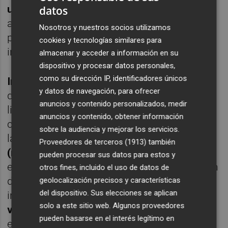
urbanismo e infraestructuras resilientes
datos
ante fenómenos climáticos adversos, con la
Nosotros y nuestros socios utilizamos
participación de empresas y personal
cookies y tecnologías similares para
investigador.
almacenar y acceder a información en su
dispositivo y procesar datos personales,
como su dirección IP, identificadores únicos
Innotransfer
es una iniciativa multisectorial
y datos de navegación, para ofrecer
de
innovación abierta y gestión colectiva
,
anuncios y contenido personalizados, medir
liderada por los cinco parques públicos
anuncios y contenido, obtener información
científicos valencianos que forman parte de
sobre la audiencia y mejorar los servicios.
la
Red de Parques Científicos Valencianos
Proveedores de terceros (1913)
también
(rePCV)
, y permite poner en contacto a
pueden procesar sus datos para estos y
empresas o asociaciones empresariales con
otros fines, incluido el uso de datos de
desafíos tecnológicos con personal
geolocalización precisos y características
del dispositivo. Sus elecciones se aplican
investigador de las
universidades públicas
solo a este sitio web. Algunos proveedores
valencianas
, institutos tecnológicos u otras
pueden basarse en el interés legítimo en
empresas que puedan ofrecer soluciones.