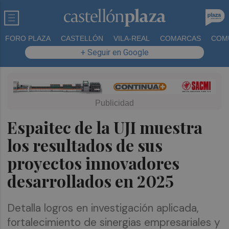
FORO PLAZA
CASTELLÓN
VILA-REAL
COMARCAS
COM
+ Seguir en Google
Espaitec de la UJI muestra
los resultados de sus
proyectos innovadores
desarrollados en 2025
Detalla logros en investigación aplicada,
fortalecimiento de sinergias empresariales y