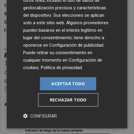
otros fines, incluido el uso de datos de
oportunidades, fortalecer el tejido
geolocalización precisos y características
empresarial y consolidar un modelo de
del dispositivo. Sus elecciones se aplican
desarrollo ligado al entorno rural y sus
solo a este sitio web. Algunos proveedores
recursos.
pueden basarse en el interés legítimo en
lugar del consentimiento; tiene derecho a
oponerse en
Configuración de publicidad
.
________
Puede retirar su consentimiento en
BOLET
ÍN DE EMPRESAS E INNOVACIÓN.
cualquier momento en
Configuración de
Toda la información empresarial de Castellón,
cookies
.
Política de privacidad
concentrada en un
ú
nico correo semanal para
seguir la actualidad sin perder tiempo.
ACEPTAR TODO
Suscr
í
bete
gratis al bolet
í
n aqu
í.
RECHAZAR TODO
ARCHIVADO EN
EMPRENDIMIENTO
AYUDAS
CONFIGURAR