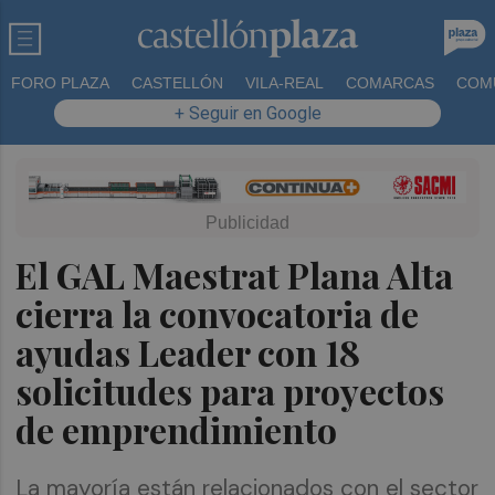
FORO PLAZA
CASTELLÓN
VILA-REAL
COMARCAS
COM
+ Seguir en Google
El GAL Maestrat Plana Alta
cierra la convocatoria de
ayudas Leader con 18
solicitudes para proyectos
de emprendimiento
La mayoría están relacionados con el sector