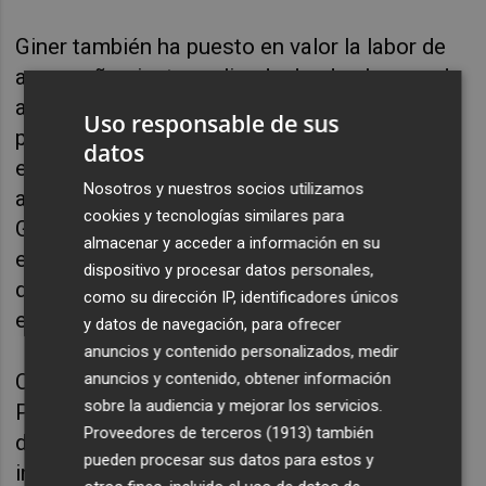
Giner también ha puesto en valor la labor de
acompañamiento realizada desde el grupo de
acción local durante todo el proceso de
Uso responsable de sus
presentación de solicitudes. "Muchos
datos
emprendedores necesitan orientación y
Nosotros y nuestros socios utilizamos
apoyo técnico para dar el paso, y desde el
cookies y tecnologías similares para
GAL trabajamos precisamente para facilitar
almacenar y acceder a información en su
ese camino y que ninguna buena idea se
dispositivo y procesar datos personales,
quede sin intentar salir adelante", ha
como su dirección IP, identificadores únicos
explicado.
y datos de navegación, para ofrecer
anuncios y contenido personalizados, medir
anuncios y contenido, obtener información
Con este nuevo balance, el GAL Maestrat
sobre la audiencia y mejorar los servicios.
Plana Alta reafirma su papel como agente
Proveedores de terceros (1913)
también
dinamizador del territorio, respaldando
pueden procesar sus datos para estos y
iniciativas que contribuyen a generar