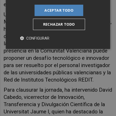
extremos.
ACEPTAR TODO
Una vez finalizada la mesa redonda, Laura
Menéndez, manager Innotransfer en Espaitec,
RECHAZAR TODO
ha realizado una exposición práctica acerca
de la
«Plataforma de Retos Innotransfer»
, en
CONFIGURAR
la que cualquier empresa o entidad con
presencia en la Comunitat Valenciana puede
proponer un desafío tecnológico e innovador
para ser resuelto por el personal investigador
de las universidades públicas valencianas y la
Red de Institutos Tecnológicos REDIT.
Para clausurar la jornada, ha intervenido David
Cabedo, vicerrector de Innovación,
Transferencia y Divulgación Científica de la
Universitat Jaume I, quien ha destacado la