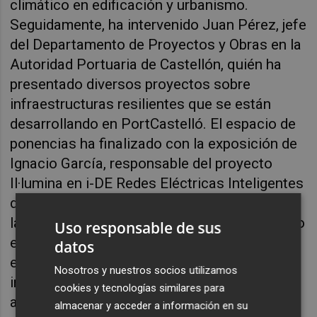
climático en edificación y urbanismo.
Seguidamente, ha intervenido Juan Pérez, jefe
del Departamento de Proyectos y Obras en la
Autoridad Portuaria de Castellón, quién ha
presentado diversos proyectos sobre
infraestructuras resilientes que se están
desarrollando en PortCastelló. El espacio de
ponencias ha finalizado con la exposición de
Ignacio García, responsable del proyecto
Il·lumina en i-DE Redes Eléctricas Inteligentes
de Iberdrola, que ha destacado el objetivo de
la iniciativa de Iberdrola España, cuyo objetivo
Uso responsable de sus
es rediseñar, modernizar y reforzar la red
datos
eléctrica de distribución mediante la
Nosotros y nuestros socios utilizamos
innovación y la sostenibilidad en las zonas
cookies y tecnologías similares para
afectadas por la dana en octubre 2024.
almacenar y acceder a información en su