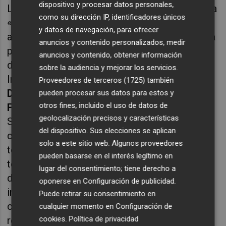
dispositivo y procesar datos personales,
La sesión ha continuado con la mesa redonda
como su dirección IP, identificadores únicos
«Soluciones innovadoras en construcción
y datos de navegación, para ofrecer
ante fenómenos climáticos extremos», con la
anuncios y contenido personalizados, medir
participación de Jorge Corrales, investigador
anuncios y contenido, obtener información
del Área de Hábitat y Construcción en el
sobre la audiencia y mejorar los servicios.
Instituto de Tecnología Cerámica (ITC-AICE);
Proveedores de terceros (1725)
también
David González
, cofundador de Innova Grid;
pueden procesar sus datos para estos y
otros fines, incluido el uso de datos de
Francisco Vea,
director de Innovación de
geolocalización precisos y características
Simetría Grupo; y
José María Villegas
,
del dispositivo. Sus elecciones se aplican
cofundador de Urban Alert. En este sentido,
solo a este sitio web. Algunos proveedores
todos ellos han presentado diversas
pueden basarse en el interés legítimo en
tecnologías innovadoras que se están
lugar del consentimiento; tiene derecho a
desarrollando, y algunas de ellas
oponerse en
Configuración de publicidad
.
implementando, en arquitectura y
Puede retirar su consentimiento en
construcción para lograr infraestructuras
cualquier momento en
Configuración de
cookies
.
Política de privacidad
resilientes ante fenómenos climáticos