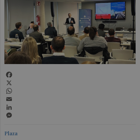
Facebook
X
WhatsApp
Email
LinkedIn
Messenger
Plaza