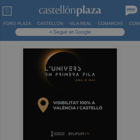
FORO PLAZA
CASTELLÓN
VILA-REAL
COMARCAS
COM
+ Seguir en Google