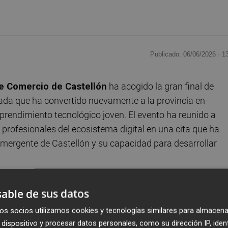
Publicado: 06/06/2026 ·
1
e Comercio de Castellón
ha acogido la gran final de
nada que ha convertido nuevamente a la provincia en
emprendimiento tecnológico joven. El evento ha reunido a
 profesionales del ecosistema digital en una cita que ha
 emergente de Castellón y su capacidad para desarrollar
 finalistas, seleccionados entre las 32 propuestas
able de sus datos
o sus proyectos ante un jurado especializado, presentando
os socios utilizamos cookies y tecnologías similares para almacena
n, la sostenibilidad y la mejora de distintos ámbitos social
dispositivo y procesar datos personales, como su dirección IP, iden