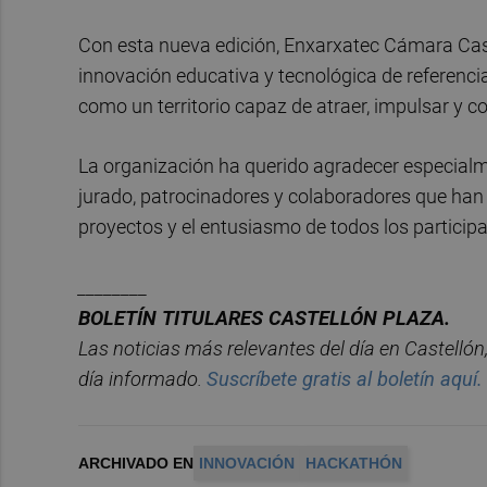
Con esta nueva edición, Enxarxatec Cámara Cas
innovación educativa y tecnológica de referenci
como un territorio capaz de atraer, impulsar y c
La organización ha querido agradecer especialme
jurado, patrocinadores y colaboradores que han 
proyectos y el entusiasmo de todos los participa
________
BOLET
Í
N
TITULARES
CASTELL
ÓN
PLAZA.
Las noticias má
s relevantes del d
í
a en
Castelló
n
d
í
a informado.
Suscr
í
bete
gratis al
bolet
í
n
aqu
í
.
ARCHIVADO EN
INNOVACIÓN
HACKATHÓN