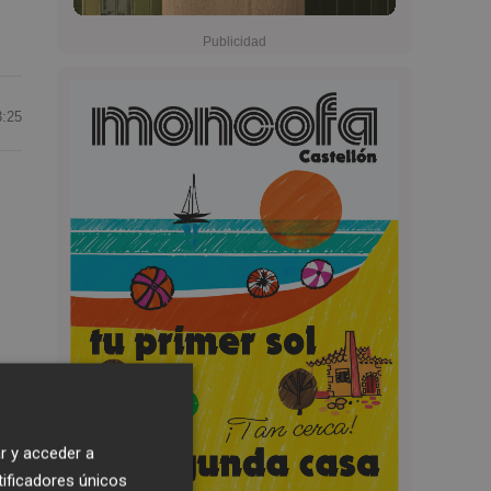
3:25
r y acceder a
es
tificadores únicos