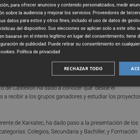
tes institucionales y del sector tecnológico han destacado
ción, para ofrecer anuncios y contenido personalizados, medir anun
ra Castellón para seguir impulsando la cultura digital, e
n sobre la audiencia y mejorar los servicios.
Proveedores de tercer
cativo y el tejido empresarial de la provincia.
s datos para estos y otros fines, incluido el uso de datos de geolo
rísticas del dispositivo. Sus elecciones se aplican solo a este sitio
 Comercio de Castellón, ha destacado que "este es un even
 basarse en el interés legítimo en lugar del consentimiento; tiene 
rabajar en equipo y para demostrar que los grandes retos d
guración de publicidad
. Puede retirar su consentimiento en cualqu
cookies
.
Política de privacidad
tud y creatividad".
Jose Bort
, presidente de Xarxatec, ha
e como un territorio de innovación y emprendimiento
RECHAZAR TODO
ACE
mpresas, centros educativos y administraciones pública
idades". Y, por su parte,
Francisco Cabañero
, concejal
o de Castellón ha dado a conocer que "desde el
 recibir a los grupos ganadores y estudiar los proyecto
gerente de Xarxatec, ha dado paso a la presentación de los
categorías: Colegios, Secundaria y Bachiller, y Formación