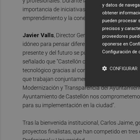
y profesionales. Durante la jornada, representan
y datos de navega
importancia de iniciativas como Enxarxatec Cáma
obtener informació
emprendimiento y la conexión entre el ámbito edu
pueden procesar su
precisos y caracte
Javier Valls
, Director Gerente de la Cámara de
proveedores pueden
idóneo para pensar diferente, para aprender a t
oponerse en
Confi
Configuración de 
presente y del futuro se pueden resolver con acti
señalado que "Castellón continúa consolidándos
CONFIGURAR
tecnológico gracias al compromiso de muchas e
que trabajan conjuntamente para generar oportun
Modernización y Transparencia del Ayuntamient
Ayuntamiento de Castellón nos comprometemos a
para su implementación en la ciudad".
Tras la bienvenida institucional, Carlos Jaime, 
proyectos finalistas, que han competido en tres 