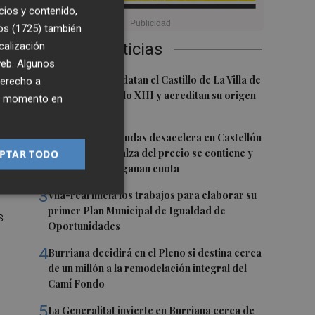
 la
cios y contenido,
l
os (1725)
también
calización
Últimas Noticias
 web. Algunos
1
to
Investigadores datan el Castillo de La Villa de
derecho a
El Toro en el siglo XIII y acreditan su origen
el
ier momento en
cristiano
2
La venta de viviendas desacelera en Castellón
y cae un 15%: el alza del precio se contiene y
PTAR TODO
s
los extranjeros ganan cuota
 de
3
Vila-real inicia los trabajos para elaborar su
primer Plan Municipal de Igualdad de
s
Oportunidades
4
Burriana decidirá en el Pleno si destina cerca
de un millón a la remodelación integral del
Camí Fondo
5
La Generalitat invierte en Burriana cerca de