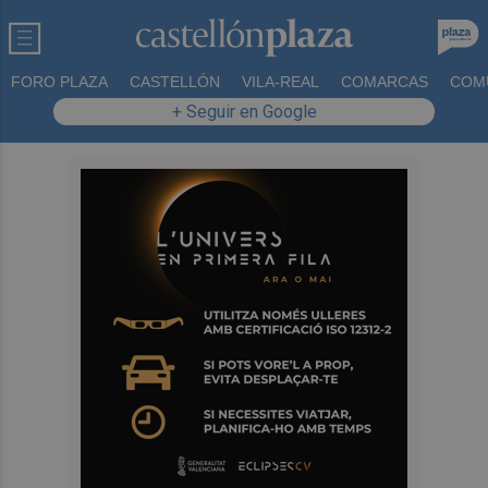
FORO PLAZA
CASTELLÓN
VILA-REAL
COMARCAS
COM
+ Seguir en Google