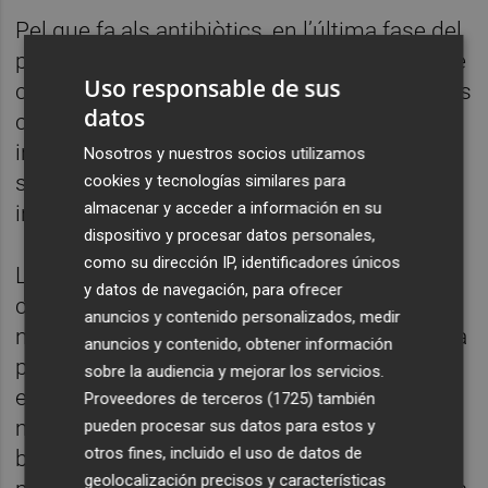
Pel que fa als antibiòtics, en l’última fase del
projecte s’està investigant la incorporació de
Uso responsable de sus
compostos com la vancomicina i antifúngics
datos
com la caspofungina, destinats a combatre
infeccions greus i resistents, sota la
Nosotros y nuestros socios utilizamos
supervisió de Rosa de Llanos Frutos,
cookies y tecnologías similares para
almacenar y acceder a información en su
investigadora adscrita al projecte.
dispositivo y procesar datos personales,
como su dirección IP, identificadores únicos
L’equip investigador també ha aconseguit
y datos de navegación, para ofrecer
crear nanopartícules sensibles a estímuls
anuncios y contenido personalizados, medir
naturals del cos, com els canvis en el pH o la
anuncios y contenido, obtener información
presència de glutatió, un compost present
sobre la audiencia y mejorar los servicios.
en determinats entorns cel·lulars. Aquest
Proveedores de terceros (1725)
también
mecanisme permet alliberar les substàncies
pueden procesar sus datos para estos y
otros fines, incluido el uso de datos de
bioactives de manera més controlada i
geolocalización precisos y características