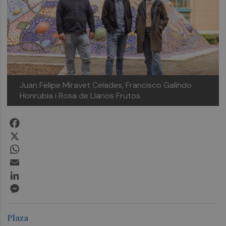
Juan Felipe Miravet Celades, Francisco Galindo
Honrubia i Rosa de Llanos Frutos
Facebook
X
WhatsApp
Email
LinkedIn
Messenger
Plaza