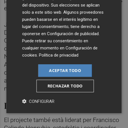
precisa, millorant-ne l’eficàcia i reduint-ne els
del dispositivo. Sus elecciones se aplican
efectes secundaris.
solo a este sitio web. Algunos proveedores
pueden basarse en el interés legítimo en
Juan Felipe Miravet Celades, professor del
lugar del consentimiento; tiene derecho a
Departament de Química Inorgànica i
oponerse en
Configuración de publicidad
.
Orgànica de la Universitat Jaume I, és el
Puede retirar su consentimiento en
coordinador del grup de recerca ORGNANO-
cualquier momento en
Configuración de
cookies
.
Política de privacidad
Nanomaterials Moleculars Orgànics amb
Aplicacions Biomèdiques, especialitzat en el
ACEPTAR TODO
disseny de nanomaterials orgànics per a
aplicacions biomèdiques, especialment en
RECHAZAR TODO
nanogels moleculars sensibles a estímuls.
CONFIGURAR
Diagnòstic i fotoquímica
El projecte també està liderat per Francisco