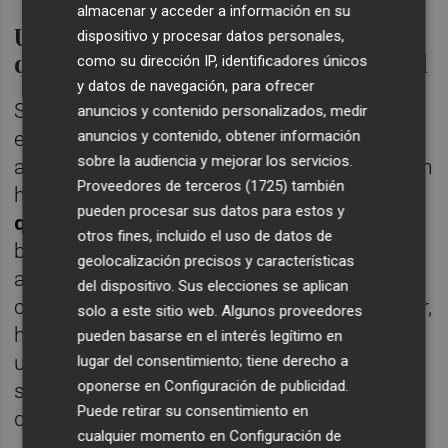
almacenar y acceder a información en su
Un proyecto con vocación social y
dispositivo y procesar datos personales,
que impulsa la autonomía personal
como su dirección IP, identificadores únicos
y datos de navegación, para ofrecer
Si hay algo que distingue a Adagio por
anuncios y contenido personalizados, medir
anuncios y contenido, obtener información
encima de todo es su vocación, y es que la
sobre la audiencia y mejorar los servicios.
aplicación trata de ayudar a las personas con
Proveedores de terceros (1725)
también
habla atípica y
fomentar, entre otras cosas,
pueden procesar sus datos para estos y
que tengan una mayor autonomía
. "El
otros fines, incluido el uso de datos de
beneficio principal que reporta Adagio es la
geolocalización precisos y características
autonomía. Poder hablar y que te entiendan
del dispositivo. Sus elecciones se aplican
cambia muchísimas cosas: estudiar, trabajar,
solo a este sitio web. Algunos proveedores
hacer una videollamada, pedir cita, escribir
pueden basarse en el interés legítimo en
un correo, participar en una reunión o
lugar del consentimiento; tiene derecho a
oponerse en
Configuración de publicidad
.
simplemente decir lo que quieras sin tener
Puede retirar su consentimiento en
que repetirlo quince veces", detalla Senent.
cualquier momento en
Configuración de