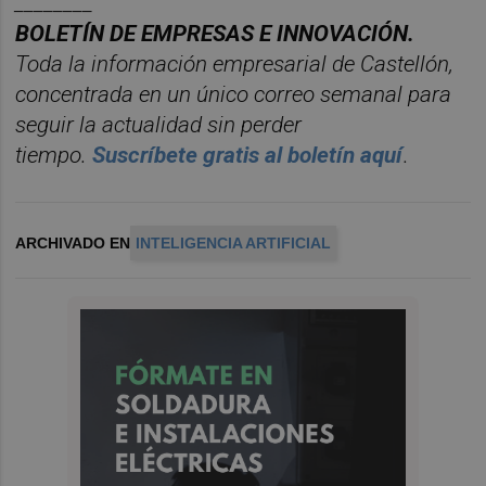
________
BOLET
ÍN DE EMPRESAS E INNOVACIÓN.
Toda la información empresarial de Castellón,
concentrada en un ú
nico correo semanal para
seguir la actualidad sin perder
tiempo.
Suscr
í
bete
gratis al bolet
í
n aqu
í
.
ARCHIVADO EN
INTELIGENCIA ARTIFICIAL