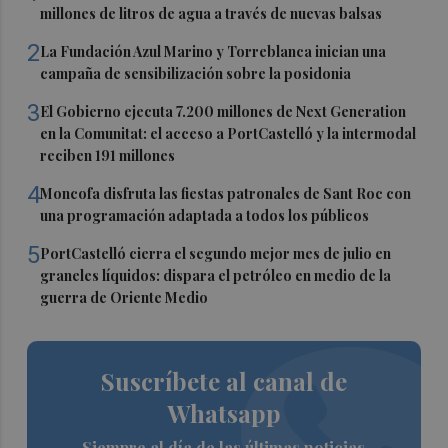
millones de litros de agua a través de nuevas balsas
2
La Fundación Azul Marino y Torreblanca inician una
campaña de sensibilización sobre la posidonia
3
El Gobierno ejecuta 7.200 millones de Next Generation
en la Comunitat: el acceso a PortCastelló y la intermodal
reciben 191 millones
4
Moncofa disfruta las fiestas patronales de Sant Roc con
una programación adaptada a todos los públicos
5
PortCastelló cierra el segundo mejor mes de julio en
graneles líquidos: dispara el petróleo en medio de la
guerra de Oriente Medio
Suscríbete al canal de
Whatsapp
Siempre al día de las últimas noticias