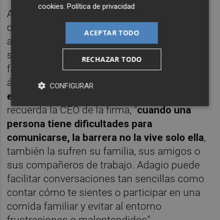
cookies
.
Política de privacidad
Adagio puede ayudar a que personas con
dificultades en el habla tengan más y mejor
ACEPTAR TODO
acceso a la educación, al empleo, a los
servicios digitales y a la vida social
RECHAZAR TODO
facilitando su inclusión en todos los
ámbitos. Además,
su entorno se ve
CONFIGURAR
enormemente beneficiado
, pues tal y como
recuerda la CEO de la firma, "
cuando una
persona tiene dificultades para
comunicarse, la barrera no la vive solo ella
,
también la sufren su familia, sus amigos o
sus compañeros de trabajo. Adagio puede
facilitar conversaciones tan sencillas como
contar cómo te sientes o participar en una
comida familiar y evitar al entorno