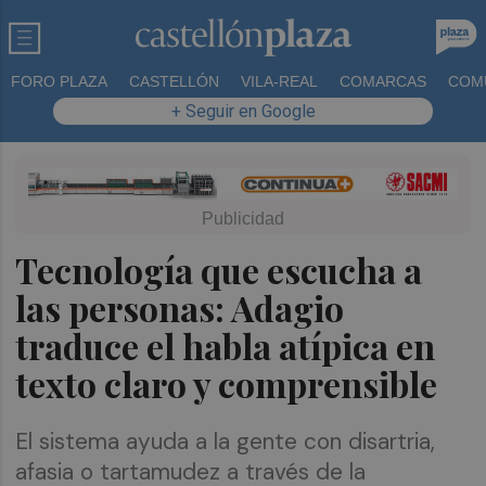
FORO PLAZA
CASTELLÓN
VILA-REAL
COMARCAS
COM
+ Seguir en Google
Tecnología que escucha a
las personas: Adagio
traduce el habla atípica en
texto claro y comprensible
El sistema ayuda a la gente con disartria,
afasia o tartamudez a través de la