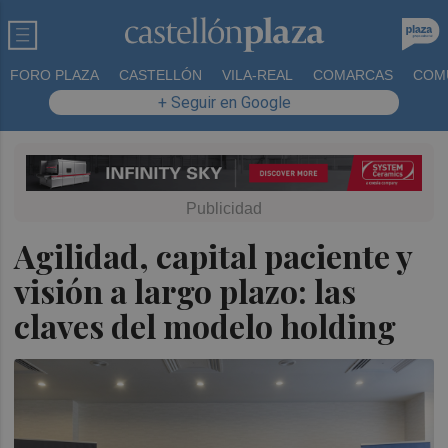
FORO PLAZA
CASTELLÓN
VILA-REAL
COMARCAS
COM
+ Seguir en Google
Agilidad, capital paciente y
visión a largo plazo: las
claves del modelo holding