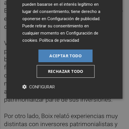
años para asegurar rentabilidades,
pueden basarse en el interés legítimo en
Bartolomé reconoció que Grupo Ballester no
lugar del consentimiento; tiene derecho a
es especialmente partidario de rotar activos
oponerse en
Configuración de publicidad
.
Puede retirar su consentimiento en
de manera frecuente.
cualquier momento en
Configuración de
cookies
.
Política de privacidad
Vercher, por su parte, señaló que cuando
participan en vehículos de private equity
ACEPTAR TODO
buscan operaciones con un principio y un
final claramente definidos. Costa reconoció
RECHAZAR TODO
que, aunque históricamente habían
mantenido una visión más dinámica,
CONFIGURAR
actualmente también están comenzando a
patrimonializar parte de sus inversiones.
Por otro lado, Boix relató experiencias muy
distintas con inversores patrimonialistas y