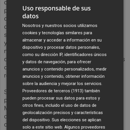
compañía, puso el foco en el impacto
Uso responsable de sus
positivo como criterio de inversión. Además
datos
de destacar el atractivo del sector salud,
Nosotros y nuestros socios utilizamos
defendió que la ventaja competitiva
cookies y tecnologías similares para
sostenible pasa cada vez más por la ciencia
almacenar y acceder a información en su
y la innovación tecnológica. Según afirmó,
dispositivo y procesar datos personales,
muchas compañías siguen intentando
como su dirección IP, identificadores únicos
diferenciarse únicamente mediante modelos
y datos de navegación, para ofrecer
de negocio cuando el verdadero potencial
anuncios y contenido personalizados, medir
reside en la capacidad científica.
anuncios y contenido, obtener información
sobre la audiencia y mejorar los servicios.
Proveedores de terceros (1913)
también
Sobre la rotación de activos, los
pueden procesar sus datos para estos y
participantes mostraron enfoques diversos.
otros fines, incluido el uso de datos de
Mientras Boix explicó que su estrategia
geolocalización precisos y características
combina inversiones patrimoniales con
del dispositivo. Sus elecciones se aplican
ciclos de desinversión de alrededor de cinco
solo a este sitio web. Algunos proveedores