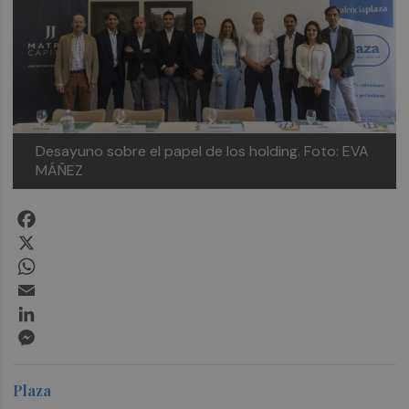
Desayuno sobre el papel de los holding.
Foto: EVA
MÁÑEZ
Facebook
X
WhatsApp
Email
LinkedIn
Messenger
Plaza