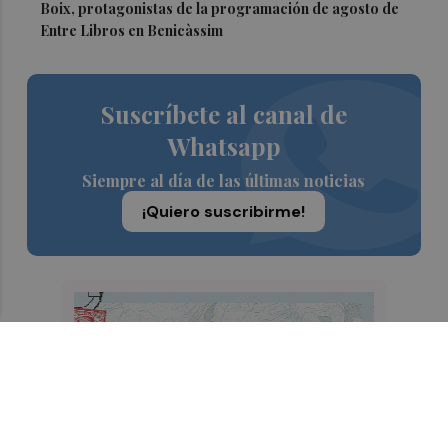
Boix, protagonistas de la programación de agosto de
Entre Libros en Benicàssim
Suscríbete al canal de
Whatsapp
Siempre al día de las últimas noticias
¡Quiero suscribirme!